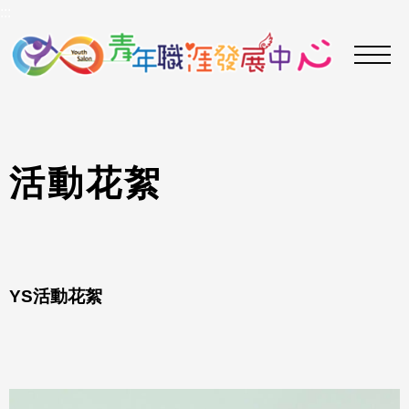
到
:::
主
要
內
容
區
活
動
花
絮
YS活動花絮