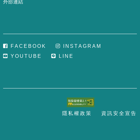
外部連結
F
A
C
E
B
O
O
K
I
N
S
T
A
G
R
A
M
Y
O
U
T
U
B
E
L
I
N
E
隱
私
權
政
策
資
訊
安
全
宣
告