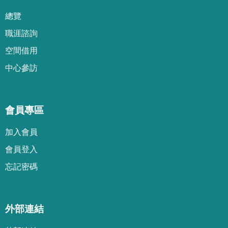
總覽
職涯諮詢
空間借用
中心參訪
會員專區
加
入
會
員
會
員
登
入
忘
記
密
碼
外部連結