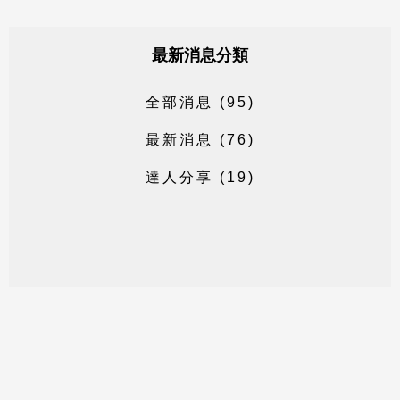
最新消息分類
全
部
消
息
(
9
5
)
最
新
消
息
(
7
6
)
達
人
分
享
(
1
9
)