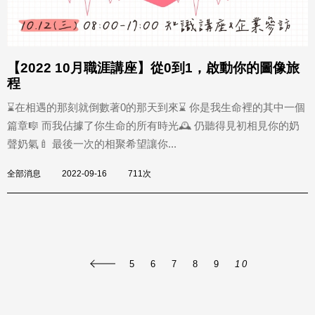
【2022 10月職涯講座】從0到1，啟動你的圖像旅
程
⌛️在相遇的那刻就倒數著0的那天到來⌛️ 你是我生命裡的其中一個
篇章🎼 而我佔據了你生命的所有時光🕰 仍聽得見初相見你的奶
聲奶氣🍼 最後一次的相聚希望讓你...
全部消息
2022-09-16
711次
5
6
7
8
9
10