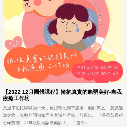
【2022 12月團體課程】擁抱真實的脆弱美好-自我
療癒工作坊
又過了忙忙碌碌的一天，你短暫地卸下疲倦，躺到床上。 意識迷
濛之際，無數的問句如同有意識的游魚一般竄出。 『是否曾覺得
心頭苦澀，卻無法以言語來傾訴？』 『是否...