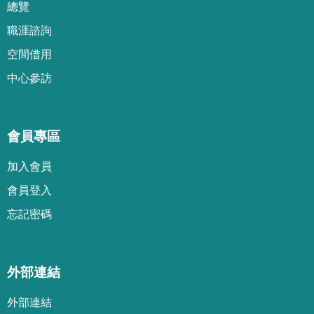
總覽
職涯諮詢
空間借用
中心參訪
會員專區
加
入
會
員
會
員
登
入
忘
記
密
碼
外部連結
外部連結