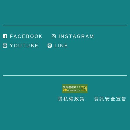
F
A
C
E
B
O
O
K
I
N
S
T
A
G
R
A
M
Y
O
U
T
U
B
E
L
I
N
E
隱
私
權
政
策
資
訊
安
全
宣
告
至