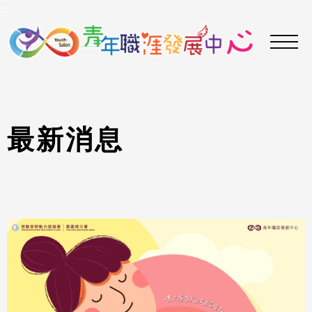
到
:::
主
要
內
容
區
最
新
消
息