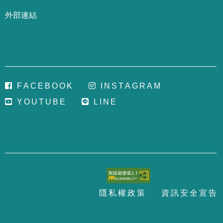
外部連結
F
A
C
E
B
O
O
K
I
N
S
T
A
G
R
A
M
Y
O
U
T
U
B
E
L
I
N
E
隱
私
權
政
策
資
訊
安
全
宣
告