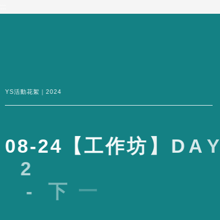
到
:::
主
要
內
容
區
YS活動花絮｜2024
0
8
-
2
4
【
工
作
坊
】
D
A
Y
2
-
下
一
站
怎
麼
辦
打
造
你
的
職
涯
防
震