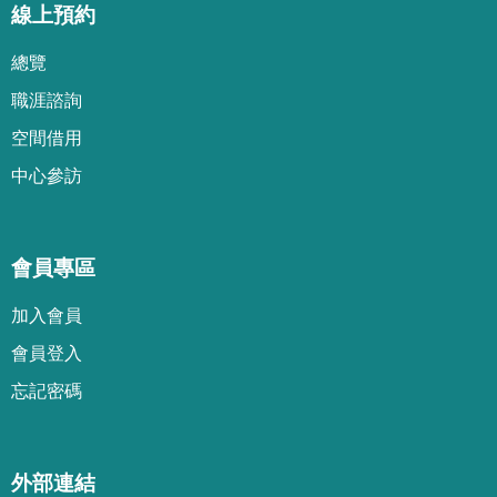
線上預約
總覽
職涯諮詢
空間借用
中心參訪
會員專區
加
入
會
員
會
員
登
入
忘
記
密
碼
外部連結