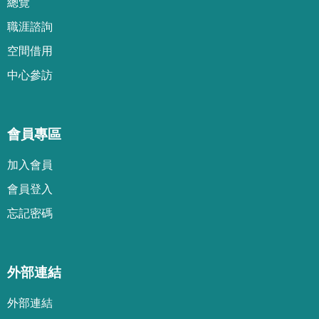
總覽
職涯諮詢
空間借用
中心參訪
會員專區
加
入
會
員
會
員
登
入
忘
記
密
碼
外部連結
外部連結