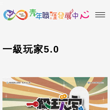
到
:::
主
要
內
容
區
一
級
玩
家
5
.
0