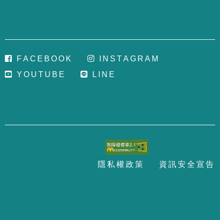
F
A
C
E
B
O
O
K
I
N
S
T
A
G
R
A
M
Y
O
U
T
U
B
E
L
I
N
E
隱
私
權
政
策
資
訊
安
全
宣
告
至