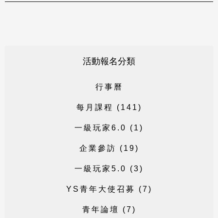
活動報名分類
行
事
曆
每
月
課
程
(
1
4
1
)
一
級
玩
家
6
.
0
(
1
)
企
業
參
訪
(
1
9
)
一
級
玩
家
5
.
0
(
3
)
Y
S
青
年
大
使
召
募
(
7
)
青
年
論
壇
(
7
)