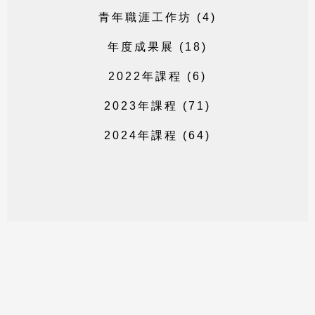
青
年
職
涯
工
作
坊
(
4
)
年
度
成
果
展
(
1
8
)
2
0
2
2
年
課
程
(
6
)
2
0
2
3
年
課
程
(
7
1
)
2
0
2
4
年
課
程
(
6
4
)