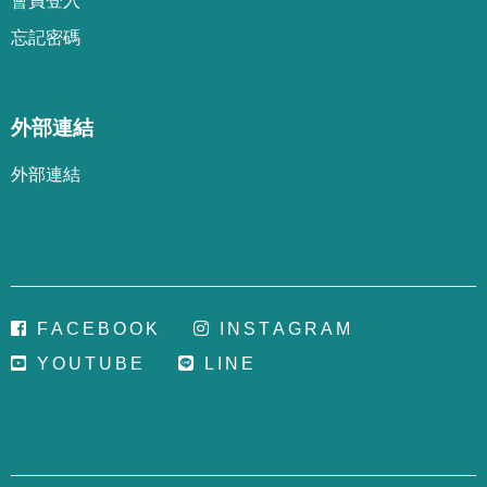
會
員
登
入
忘
記
密
碼
外部連結
外部連結
F
A
C
E
B
O
O
K
I
N
S
T
A
G
R
A
M
Y
O
U
T
U
B
E
L
I
N
E