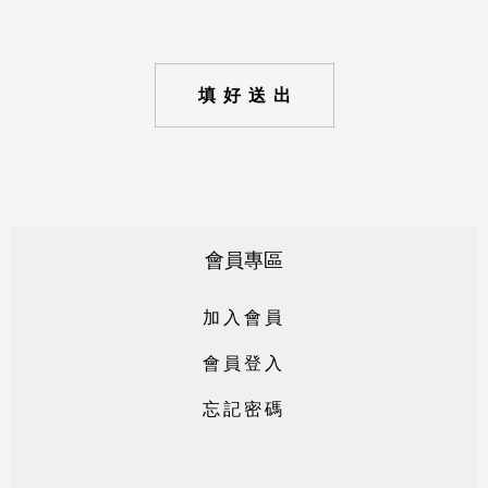
填好送出
會員專區
加
入
會
員
會
員
登
入
忘
記
密
碼