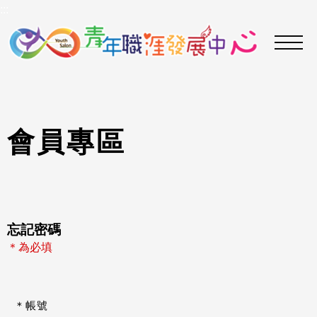
到
:::
主
要
內
容
區
會
員
專
區
忘記密碼
＊為必填
＊帳號