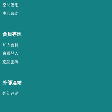
空間借用
中心參訪
會員專區
加
入
會
員
會
員
登
入
忘
記
密
碼
外部連結
外部連結