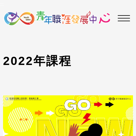
到
:::
主
要
內
容
區
2
0
2
2
年
課
程