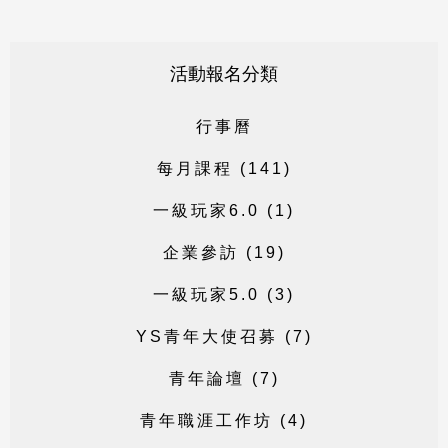
活動報名分類
行
事
曆
每
月
課
程
(
1
4
1
)
一
級
玩
家
6
.
0
(
1
)
企
業
參
訪
(
1
9
)
一
級
玩
家
5
.
0
(
3
)
Y
S
青
年
大
使
召
募
(
7
)
青
年
論
壇
(
7
)
青
年
職
涯
工
作
坊
(
4
)