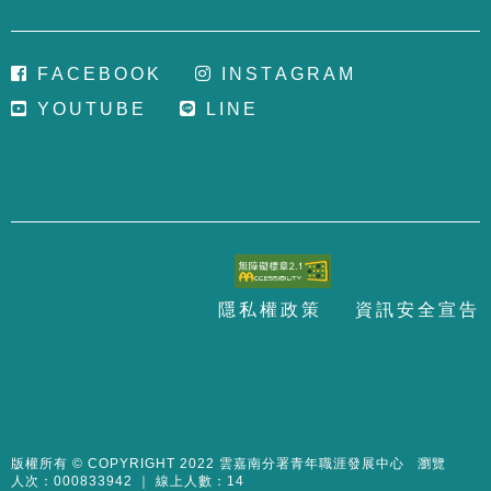
F
A
C
E
B
O
O
K
I
N
S
T
A
G
R
A
M
Y
O
U
T
U
B
E
L
I
N
E
隱
私
權
政
策
資
訊
安
全
宣
告
至
頁
版權所有 © COPYRIGHT 2022 雲嘉南分署青年職涯發展中心 瀏覽
人次：000833942 ｜ 線上人數：14
面