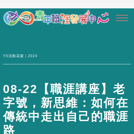
到
:::
主
要
內
容
區
YS活動花絮｜2024
0
8
-
2
2
【
職
涯
講
座
】
老
字
號
，
新
思
維
：
如
何
在
傳
統
中
走
出
自
己
的
職
涯
路