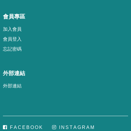
會員專區
加
入
會
員
會
員
登
入
忘
記
密
碼
外部連結
外部連結
F
A
C
E
B
O
O
K
I
N
S
T
A
G
R
A
M