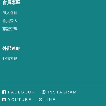
會員專區
加
入
會
員
會
員
登
入
忘
記
密
碼
外部連結
外部連結
F
A
C
E
B
O
O
K
I
N
S
T
A
G
R
A
M
Y
O
U
T
U
B
E
L
I
N
E