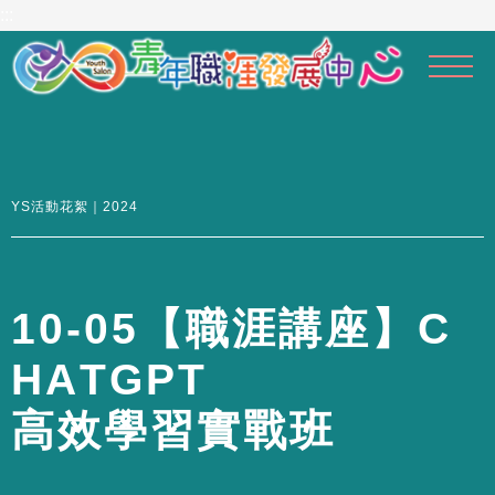
到
:::
主
要
內
容
區
YS活動花絮｜2024
1
0
-
0
5
【
職
涯
講
座
】
C
H
A
T
G
P
T
高
效
學
習
實
戰
班