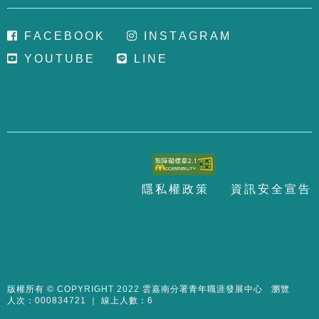
F
A
C
E
B
O
O
K
I
N
S
T
A
G
R
A
M
Y
O
U
T
U
B
E
L
I
N
E
隱
私
權
政
策
資
訊
安
全
宣
告
至
頁
版權所有 © COPYRIGHT 2022 雲嘉南分署青年職涯發展中心 瀏覽
人次：000834721 ｜ 線上人數：6
面