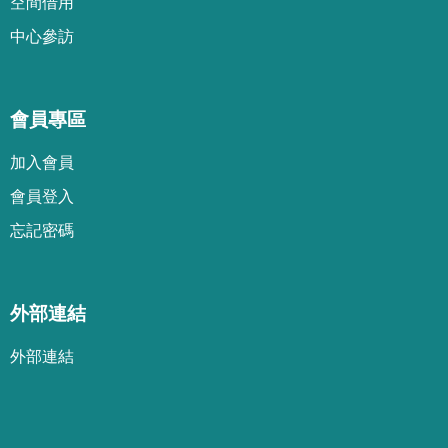
空間借用
中心參訪
會員專區
加
入
會
員
會
員
登
入
忘
記
密
碼
外部連結
外部連結