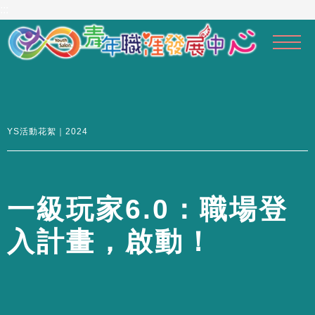
到
:::
主
要
內
容
區
YS活動花絮｜2024
一
級
玩
家
6
.
0
：
職
場
登
入
計
畫
，
啟
動
！