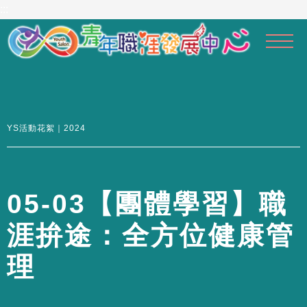
到
:::
主
要
內
容
區
YS活動花絮｜2024
0
5
-
0
3
【
團
體
學
習
】
職
涯
拚
途
：
全
方
位
健
康
管
理