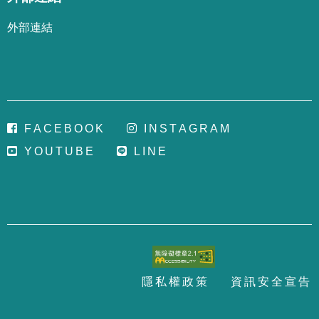
外部連結
F
A
C
E
B
O
O
K
I
N
S
T
A
G
R
A
M
Y
O
U
T
U
B
E
L
I
N
E
隱
私
權
政
策
資
訊
安
全
宣
告