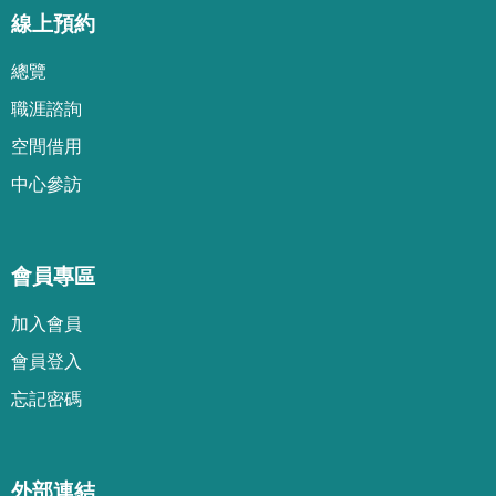
線上預約
總覽
職涯諮詢
空間借用
中心參訪
會員專區
加
入
會
員
會
員
登
入
忘
記
密
碼
外部連結