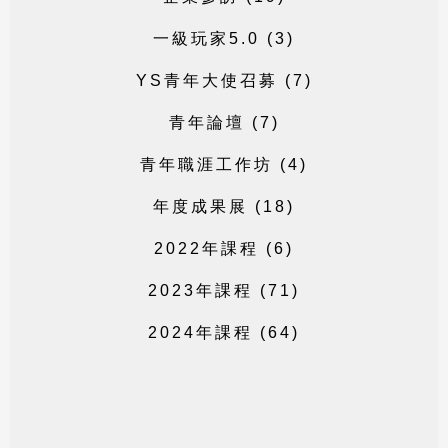
一
級
玩
家
5
.
0
(
3
)
Y
S
青
年
大
使
召
募
(
7
)
青
年
論
壇
(
7
)
青
年
職
涯
工
作
坊
(
4
)
年
度
成
果
展
(
1
8
)
2
0
2
2
年
課
程
(
6
)
2
0
2
3
年
課
程
(
7
1
)
2
0
2
4
年
課
程
(
6
4
)