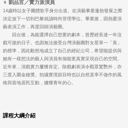
劉品言／實力派演員
👩
14歲時以女子團體歌手身分出道。在演藝事業蓬勃發展之際
決定放下一切到巴黎就讀時尚管理學位。畢業後，因熱愛演
藝表演工作，再度回歸演藝圈。
回台後，為能選擇自己想要的劇本，曾歷經長達一年沒
戲可接的日子。也因無法接受台灣演藝圈對女星單一「美」
的標準，因此毅然地成立了自己的經紀公司，希望能提供與
她有一樣想法的藝人與演員有個能更真實呈現自己的空間。
近年來，演戲實力屢獲肯定。除戲劇表演令觀眾驚艷外，亦
三度入圍金鐘獎。拍攝實境節目時也以自然直率不做作的風
格與當地居民互動，擄獲青年的心。
課程大綱介紹