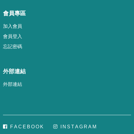
會員專區
加
入
會
員
會
員
登
入
忘
記
密
碼
外部連結
外部連結
F
A
C
E
B
O
O
K
I
N
S
T
A
G
R
A
M