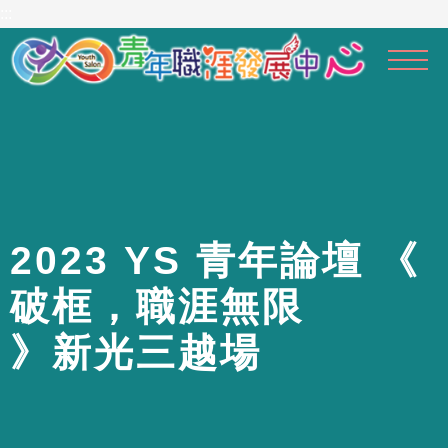
到
:::
主
要
內
容
區
2
0
2
3
Y
S
青
年
論
壇
《
破
框
，
職
涯
無
限
》
新
光
三
越
場