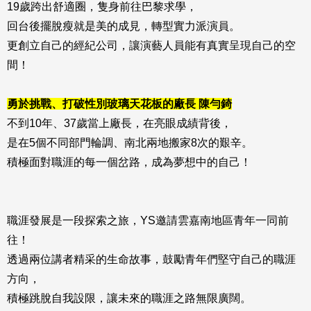
19歲跨出舒適圈，隻身前往巴黎求學，
回台後擺脫瘦就是美的成見，轉型實力派演員。
更創立自己的經紀公司，讓演藝人員能有真實呈現自己的空
間！
勇於挑戰、打破性別玻璃天花板的廠長 陳勻錡
不到10年、37歲當上廠長，在亮眼成績背後，
是在5個不同部門輪調、南北兩地搬家8次的艱辛。
積極面對職涯的每一個岔路，成為夢想中的自己！
職涯發展是一段探索之旅，YS邀請雲嘉南地區青年一同前
往！
透過兩位講者精采的生命故事，鼓勵青年們堅守自己的職涯
方向，
積極跳脫自我設限，讓未來的職涯之路無限廣闊。