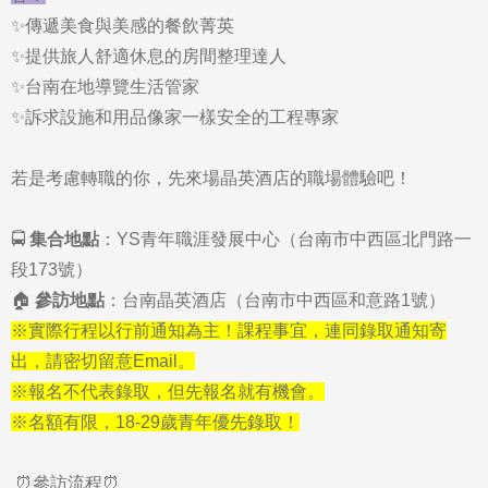
✨傳遞美食與美感的餐飲菁英
✨提供旅人舒適休息的房間整理達人
✨台南在地導覽生活管家
✨訴求設施和用品像家一樣安全的工程專家
若是考慮轉職的你，先來場晶英酒店的職場體驗吧！
🚍
集合地點
：YS青年職涯發展中心（台南市中西區北門路一
段173號）
🏠
參訪地點
：
台南晶英酒店（台南市中西區和意路1號）
※實際行程以行前通知為主！
課程事宜，連同錄取通知寄
出，請密切留意Email。
※報名不代表錄取，但先報名就有機會
。
※名額有限，18-29歲青年優先錄取！
⏰參訪流程⏰