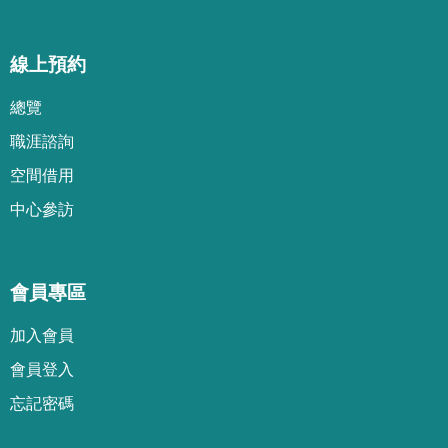
線上預約
總覽
職涯諮詢
空間借用
中心參訪
會員專區
加
入
會
員
會
員
登
入
忘
記
密
碼