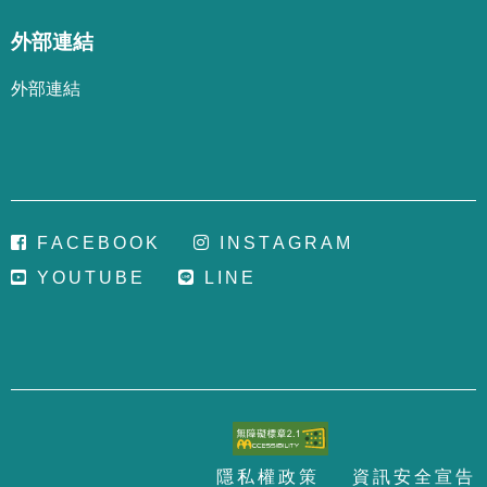
外部連結
外部連結
F
A
C
E
B
O
O
K
I
N
S
T
A
G
R
A
M
Y
O
U
T
U
B
E
L
I
N
E
隱
私
權
政
策
資
訊
安
全
宣
告