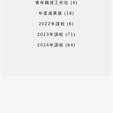
青
年
職
涯
工
作
坊
(
4
)
年
度
成
果
展
(
1
8
)
2
0
2
2
年
課
程
(
6
)
2
0
2
3
年
課
程
(
7
1
)
2
0
2
4
年
課
程
(
6
4
)