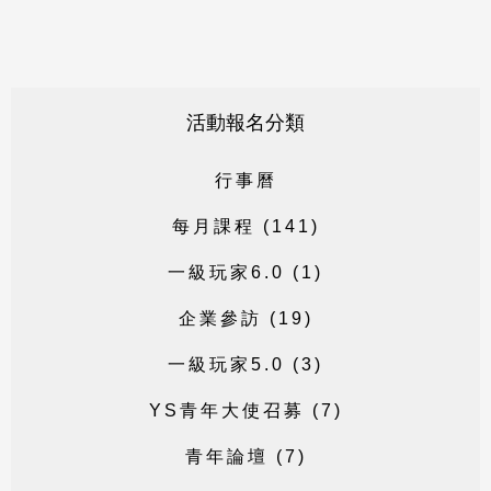
活動報名分類
行
事
曆
每
月
課
程
(
1
4
1
)
一
級
玩
家
6
.
0
(
1
)
企
業
參
訪
(
1
9
)
一
級
玩
家
5
.
0
(
3
)
Y
S
青
年
大
使
召
募
(
7
)
青
年
論
壇
(
7
)