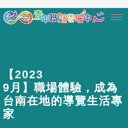
到
:::
主
要
內
容
區
【
2
0
2
3
9
月
】
職
場
體
驗
，
成
為
台
南
在
地
的
導
覽
生
活
專
家