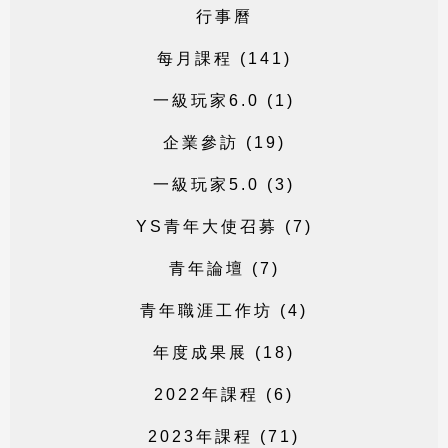
行
事
曆
每
月
課
程
(
1
4
1
)
一
級
玩
家
6
.
0
(
1
)
企
業
參
訪
(
1
9
)
一
級
玩
家
5
.
0
(
3
)
Y
S
青
年
大
使
召
募
(
7
)
青
年
論
壇
(
7
)
青
年
職
涯
工
作
坊
(
4
)
年
度
成
果
展
(
1
8
)
2
0
2
2
年
課
程
(
6
)
2
0
2
3
年
課
程
(
7
1
)