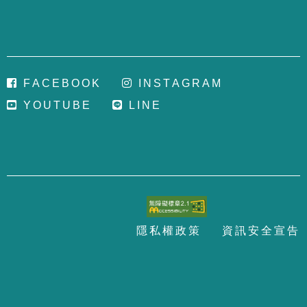
F
A
C
E
B
O
O
K
I
N
S
T
A
G
R
A
M
Y
O
U
T
U
B
E
L
I
N
E
隱
私
權
政
策
資
訊
安
全
宣
告
至