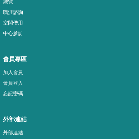
總覽
職涯諮詢
空間借用
中心參訪
會員專區
加
入
會
員
會
員
登
入
忘
記
密
碼
外部連結
外部連結