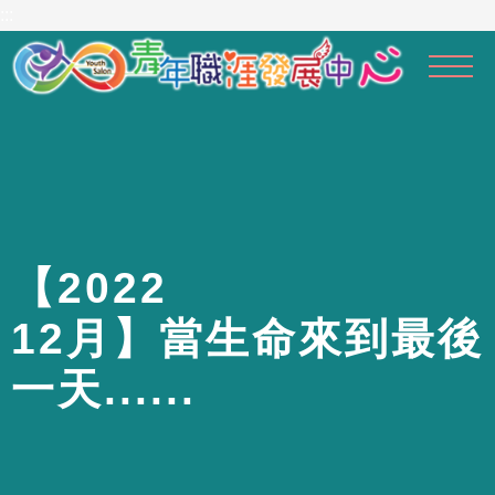
到
:::
主
要
內
容
區
【
2
0
2
2
1
2
月
】
當
生
命
來
到
最
後
一
天
.
.
.
.
.
.