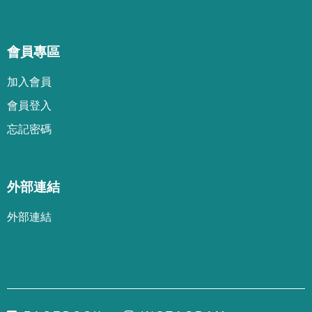
會員專區
加
入
會
員
會
員
登
入
忘
記
密
碼
外部連結
外部連結