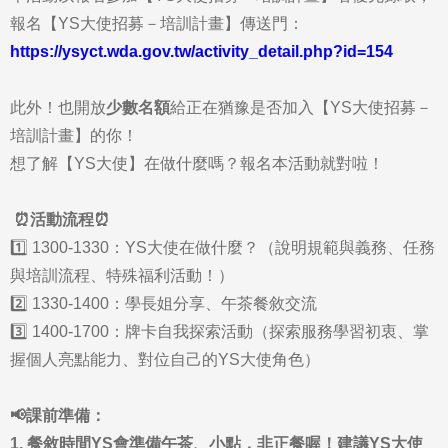
報名【YS大使招募－培訓計畫】傳送門：
https://ysyct.wda.gov.tw/activity_detail.php?id=154
此外！也開放
少數名額
給正在猶豫是否加入【YS大使招募－
培訓計畫】的你！
想了解【YS大使】在做什麼嗎？報名本活動就對啦！
⏰活動流程⏰
1️⃣ 1300-1330：YS大使在做什麼？（說明規範與義務、任務
與培訓流程、特殊福利活動！）
2️⃣ 1330-1400：學長姐分享、午茶餐敘交流
3️⃣ 1400-1700：牌卡自我探索活動（探索服務學習初衷、掌
握個人亮點能力、對位自己的YS大使角色）
📢課前準備：
1. 餐敘時間YS會準備午茶、小點，非正餐喔！建議YS大使