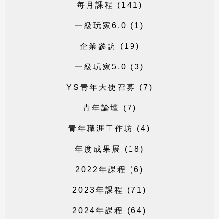
每
月
課
程
(
1
4
1
)
一
級
玩
家
6
.
0
(
1
)
企
業
參
訪
(
1
9
)
一
級
玩
家
5
.
0
(
3
)
Y
S
青
年
大
使
召
募
(
7
)
青
年
論
壇
(
7
)
青
年
職
涯
工
作
坊
(
4
)
年
度
成
果
展
(
1
8
)
2
0
2
2
年
課
程
(
6
)
2
0
2
3
年
課
程
(
7
1
)
2
0
2
4
年
課
程
(
6
4
)