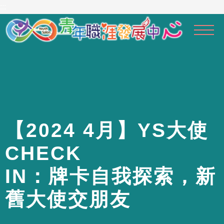
到
:::
主
要
內
容
區
【
2
0
2
4
4
月
】
Y
S
大
使
C
H
E
C
K
I
N
：
牌
卡
自
我
探
索
，
新
舊
大
使
交
朋
友