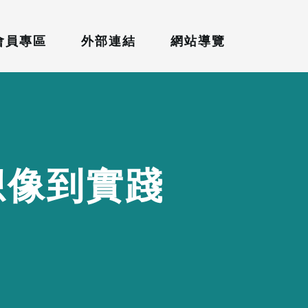
會員專區
外部連結
網站導覽
想
像
到
實
踐