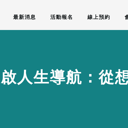
最新消息
活動報名
線上預約
開
啟
人
生
導
航
：
從