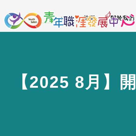
到
:::
主
:::
首頁
關於我們
要
內
容
區
【
2
0
2
5
8
月
】