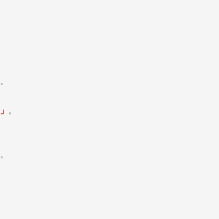
。
」
。
。