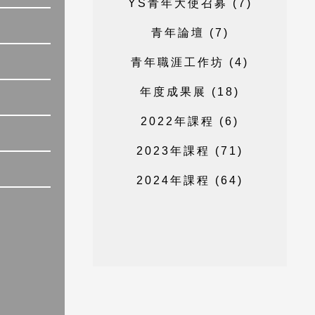
Y
S
青
年
大
使
召
募
(
7
)
青
年
論
壇
(
7
)
青
年
職
涯
工
作
坊
(
4
)
年
度
成
果
展
(
1
8
)
2
0
2
2
年
課
程
(
6
)
2
0
2
3
年
課
程
(
7
1
)
2
0
2
4
年
課
程
(
6
4
)