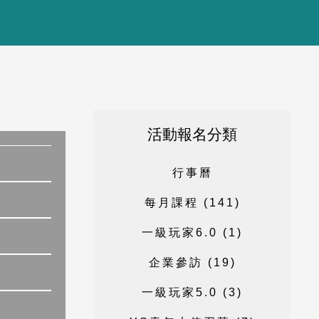
活動報名分類
行
事
曆
每
月
課
程
(
1
4
1
)
一
級
玩
家
6
.
0
(
1
)
企
業
參
訪
(
1
9
)
一
級
玩
家
5
.
0
(
3
)