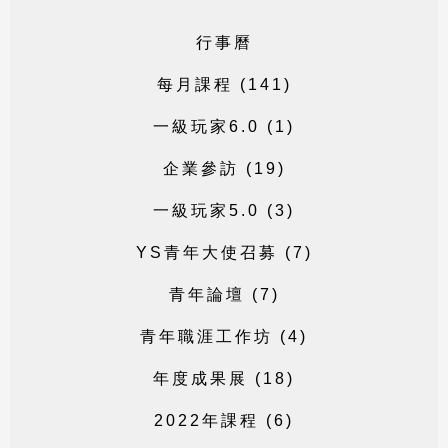
行
事
曆
每
月
課
程
(
1
4
1
)
一
級
玩
家
6
.
0
(
1
)
企
業
參
訪
(
1
9
)
一
級
玩
家
5
.
0
(
3
)
Y
S
青
年
大
使
召
募
(
7
)
青
年
論
壇
(
7
)
青
年
職
涯
工
作
坊
(
4
)
年
度
成
果
展
(
1
8
)
2
0
2
2
年
課
程
(
6
)