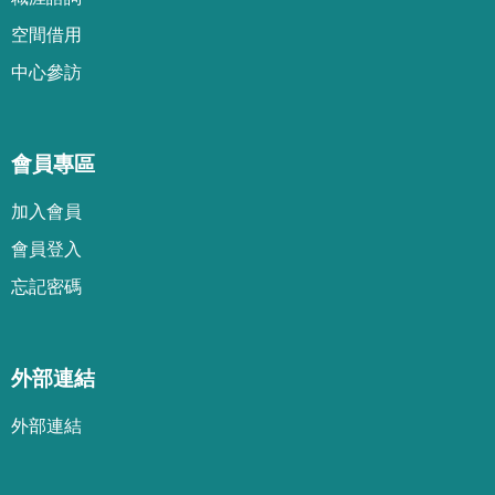
空間借用
中心參訪
會員專區
加
入
會
員
會
員
登
入
忘
記
密
碼
外部連結
外部連結