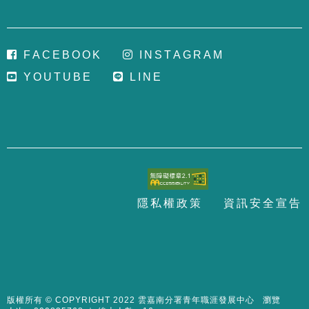
F
A
C
E
B
O
O
K
I
N
S
T
A
G
R
A
M
Y
O
U
T
U
B
E
L
I
N
E
隱
私
權
政
策
資
訊
安
全
宣
告
至
頁
版權所有 © COPYRIGHT 2022 雲嘉南分署青年職涯發展中心 瀏覽