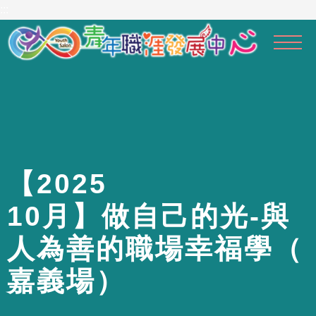
到
:::
主
要
內
容
區
【
2
0
2
5
1
0
月
】
做
自
己
的
光
-
與
人
為
善
的
職
場
幸
福
學
（
嘉
義
場
）