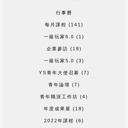
行
事
曆
每
月
課
程
(
1
4
1
)
一
級
玩
家
6
.
0
(
1
)
企
業
參
訪
(
1
9
)
一
級
玩
家
5
.
0
(
3
)
Y
S
青
年
大
使
召
募
(
7
)
青
年
論
壇
(
7
)
青
年
職
涯
工
作
坊
(
4
)
年
度
成
果
展
(
1
8
)
2
0
2
2
年
課
程
(
6
)