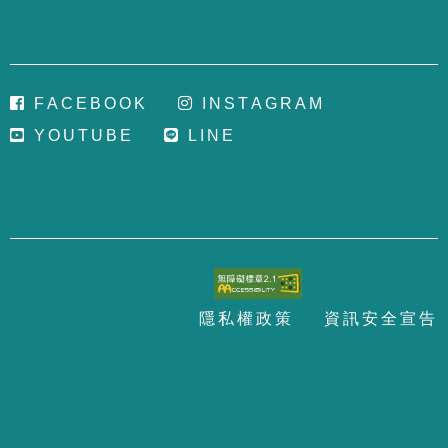
F
A
C
E
B
O
O
K
I
N
S
T
A
G
R
A
M
Y
O
U
T
U
B
E
L
I
N
E
隱
私
權
政
策
資
訊
安
全
宣
告
至