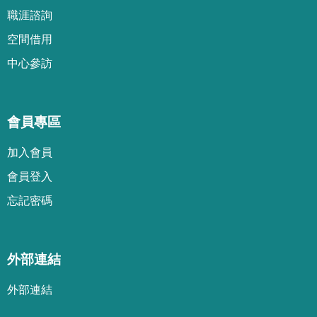
職涯諮詢
空間借用
中心參訪
會員專區
加
入
會
員
會
員
登
入
忘
記
密
碼
外部連結
外部連結