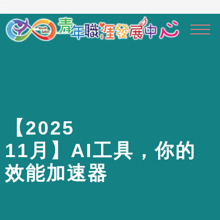
到
:::
主
要
內
容
區
【
2
0
2
5
1
1
月
】
A
I
工
具
，
你
的
效
能
加
速
器