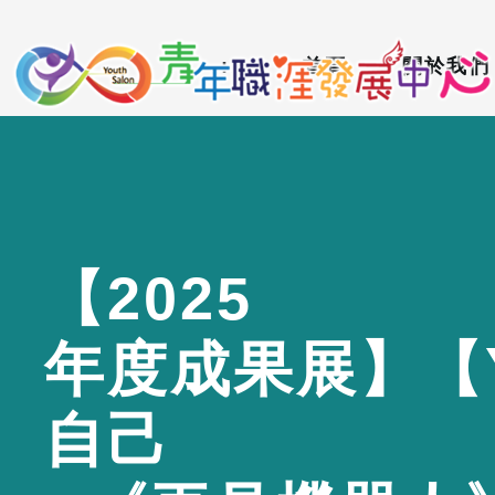
到
:::
主
:::
首頁
關於我們
要
內
容
區
【
2
0
2
5
年
度
成
果
展
】
【
自
己