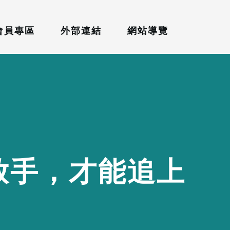
會員專區
外部連結
網站導覽
放
手
，
才
能
追
上