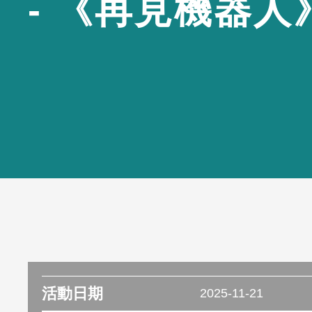
-
《
再
見
機
器
人
活動日期
2025-11-21