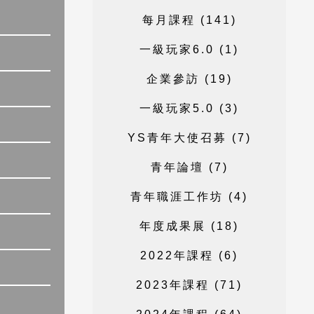
每
月
課
程
(
1
4
1
)
一
級
玩
家
6
.
0
(
1
)
企
業
參
訪
(
1
9
)
一
級
玩
家
5
.
0
(
3
)
Y
S
青
年
大
使
召
募
(
7
)
青
年
論
壇
(
7
)
青
年
職
涯
工
作
坊
(
4
)
年
度
成
果
展
(
1
8
)
2
0
2
2
年
課
程
(
6
)
2
0
2
3
年
課
程
(
7
1
)