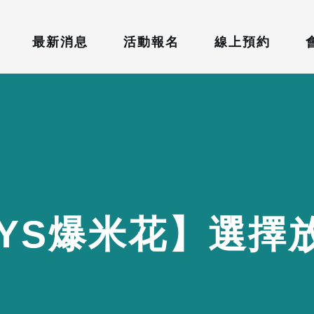
最新消息
活動報名
線上預約
Y
S
爆
米
花
】
選
擇