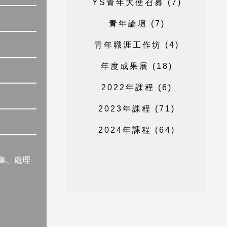
Y
S
青
年
大
使
召
募
(
7
)
青
年
論
壇
(
7
)
青
年
職
涯
工
作
坊
(
4
)
年
度
成
果
展
(
1
8
)
2
0
2
2
年
課
程
(
6
)
2
0
2
3
年
課
程
(
7
1
)
2
0
2
4
年
課
程
(
6
4
)
集、處理