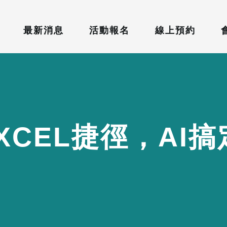
最新消息
活動報名
線上預約
X
C
E
L
捷
徑
，
A
I
搞