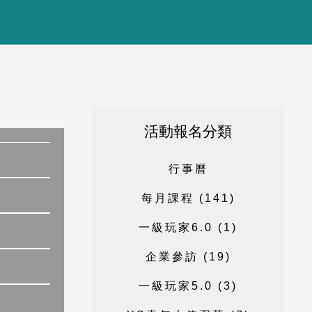
活動報名分類
行
事
曆
每
月
課
程
(
1
4
1
)
一
級
玩
家
6
.
0
(
1
)
企
業
參
訪
(
1
9
)
一
級
玩
家
5
.
0
(
3
)