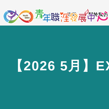
到
:::
主
:::
首頁
關於我們
要
內
容
區
【
2
0
2
6
5
月
】
E