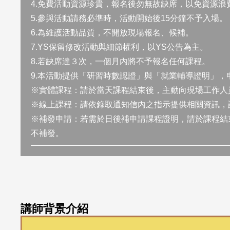
4.免費活動資源珍貴，報名後勿無故缺席，以免資源浪
5.參與活動請務必準時，活動開始後15分鐘不予入場。
6.為維護活動品質，不開放現場報名、候補。
7.YS保留修改活動與細節權利，以YS公告為主。
8.若缺席達３次，一個月內將不予報名任何課程。
9.本活動提供「研習時數認證」與「就業輔導證明」，
※實體課程：請於當天課程結束後，主動向現場工作人
※線上課程：請依錄取通知信內之指示提供相關資訊，
※補發申請：若需於日後補申請課程證明，請於課程結束
不補發。
講師背景介紹