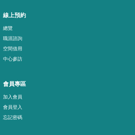
線上預約
總覽
職涯諮詢
空間借用
中心參訪
會員專區
加
入
會
員
會
員
登
入
忘
記
密
碼