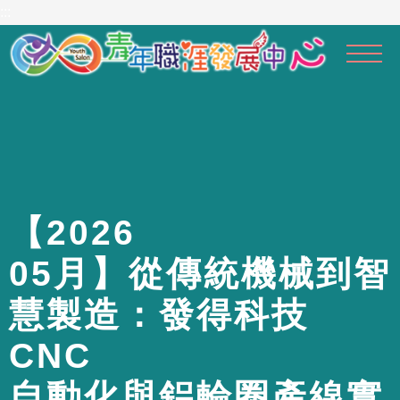
到
:::
主
要
內
容
區
【
2
0
2
6
0
5
月
】
從
傳
統
機
械
到
智
慧
製
造
：
發
得
科
技
C
N
C
自
動
化
與
鋁
輪
圈
產
線
實