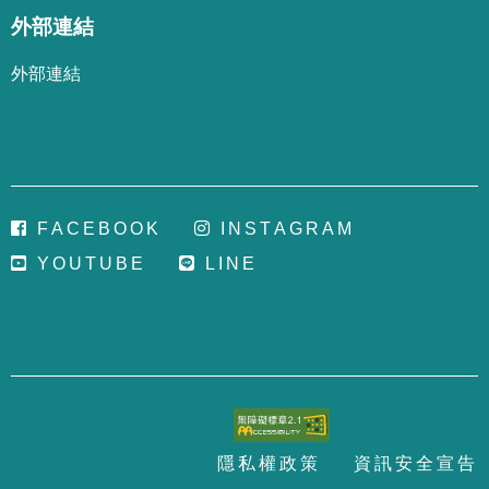
外部連結
外部連結
F
A
C
E
B
O
O
K
I
N
S
T
A
G
R
A
M
Y
O
U
T
U
B
E
L
I
N
E
隱
私
權
政
策
資
訊
安
全
宣
告