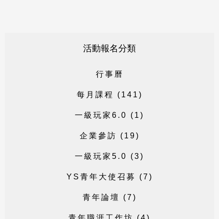
活動報名分類
行
事
曆
每
月
課
程
(
1
4
1
)
一
級
玩
家
6
.
0
(
1
)
企
業
參
訪
(
1
9
)
一
級
玩
家
5
.
0
(
3
)
Y
S
青
年
大
使
召
募
(
7
)
青
年
論
壇
(
7
)
青
年
職
涯
工
作
坊
(
4
)