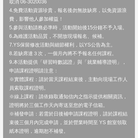
取消 06-3020036
4.免費活動資源珍貴，報名後勿無故缺席，以免資源浪
費，影響他人參加權益！
5.參與活動請務必準時，活動開始後15分鐘不予入場。
6.為維護活動品質，不開放現場報名、候補。
7.YS保留修改活動與細節權利，以YS公告為主。
8.若缺席達３次，一個月內將不予報名任何課程。
9.本活動提供「研習時數認證」與「就業輔導證明」，
申請課程證明請注意：
※實體課程：請於當天課程結束後，主動向現場工作人
員索取課程證明。
※線上課程：請依錄取通知信內之指示提供相關資訊，
證明將於三個工作天內寄送至您的電子信箱。
※補發申請：若需於日後補申請課程證明，請於課程結
束後三個月內完成申請，並於營業時間至 YS 館室領取
紙本證明，逾期恕不補發。