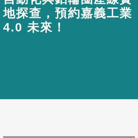
地
探
查
，
預
約
嘉
義
工
業
4
.
0
未
來
！