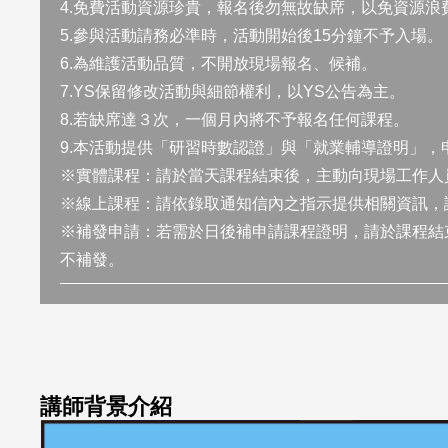
4.免費活動資源珍貴，報名後勿無故缺席，以免資源浪
5.參與活動請務必準時，活動開始後15分鐘不予入場。
6.為維護活動品質，不開放現場報名、候補。
7.YS保留修改活動與細節權利，以YS公告為主。
8.若缺席達３次，一個月內將不予報名任何課程。
9.本活動提供「研習時數認證」與「就業輔導證明」，
※實體課程：請於當天課程結束後，主動向現場工作人
※線上課程：請依錄取通知信內之指示提供相關資訊，
※補發申請：若需於日後補申請課程證明，請於課程結束
不補發。
講師背景介紹