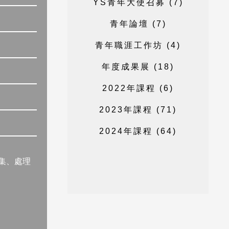
Y
S
青
年
大
使
召
募
(
7
)
青
年
論
壇
(
7
)
青
年
職
涯
工
作
坊
(
4
)
年
度
成
果
展
(
1
8
)
2
0
2
2
年
課
程
(
6
)
2
0
2
3
年
課
程
(
7
1
)
2
0
2
4
年
課
程
(
6
4
)
集、處理