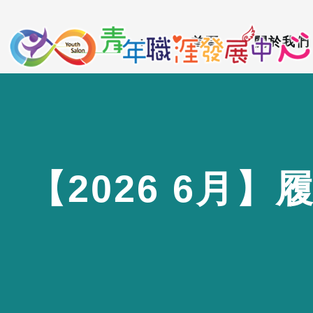
到
:::
主
:::
首頁
關於我們
要
內
容
區
【
2
0
2
6
6
月
】