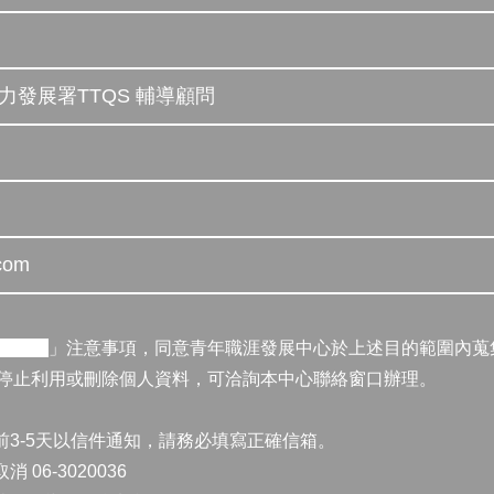
動力發展署TTQS 輔導顧問
com
用授權
」注意事項，同意青年職涯發展中心於上述目的範圍內蒐
停止利用或刪除個人資料，可洽詢本中心聯絡窗口辦理。
前3-5天以信件通知，請務必填寫正確信箱。
6-3020036