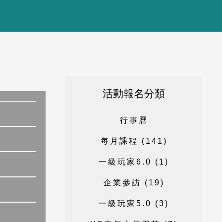
活動報名分類
行
事
曆
每
月
課
程
(
1
4
1
)
一
級
玩
家
6
.
0
(
1
)
企
業
參
訪
(
1
9
)
一
級
玩
家
5
.
0
(
3
)