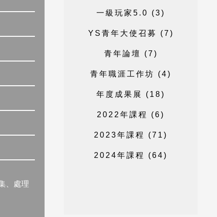
一
級
玩
家
5
.
0
(
3
)
Y
S
青
年
大
使
召
募
(
7
)
青
年
論
壇
(
7
)
青
年
職
涯
工
作
坊
(
4
)
年
度
成
果
展
(
1
8
)
2
0
2
2
年
課
程
(
6
)
2
0
2
3
年
課
程
(
7
1
)
2
0
2
4
年
課
程
(
6
4
)
集、處理