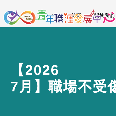
到
:::
主
:::
首頁
關於我們
要
內
容
區
【
2
0
2
6
7
月
】
職
場
不
受