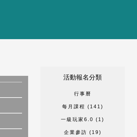
活動報名分類
行
事
曆
每
月
課
程
(
1
4
1
)
一
級
玩
家
6
.
0
(
1
)
企
業
參
訪
(
1
9
)