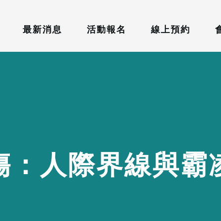
最新消息
活動報名
線上預約
傷
：
人
際
界
線
與
霸