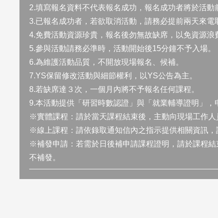
2.填寫報名資料不代表報名成功，報名成功者將於活動
3.已報名成功者，若欲取消活動，請務必提前兩天來電取消 0
4.免費活動資源珍貴，報名後勿無故缺席，以免資源浪
5.參與活動請務必準時，活動開始後15分鐘不予入場。
6.為維護活動品質，不開放現場報名、候補。
7.YS保留修改活動與細節權利，以YS公告為主。
8.若缺席達３次，一個月內將不予報名任何課程。
9.本活動提供「研習時數認證」與「就業輔導證明」，
※實體課程：請於當天課程結束後，主動向現場工作人
※線上課程：請依錄取通知信內之指示提供相關資訊，
※補發申請：若需於日後補申請課程證明，請於課程結束
不補發。