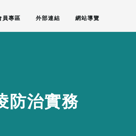
會員專區
外部連結
網站導覽
凌
防
治
實
務