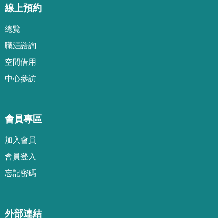
線上預約
總覽
職涯諮詢
空間借用
中心參訪
會員專區
加
入
會
員
會
員
登
入
忘
記
密
碼
外部連結