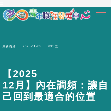
到
:::
主
要
內
容
區
最新消息
2025-11-20
691 次
【
2
0
2
5
1
2
月
】
內
在
調
頻
：
讓
自
己
回
到
最
適
合
的
位
置