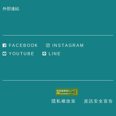
外部連結
F
A
C
E
B
O
O
K
I
N
S
T
A
G
R
A
M
Y
O
U
T
U
B
E
L
I
N
E
隱
私
權
政
策
資
訊
安
全
宣
告