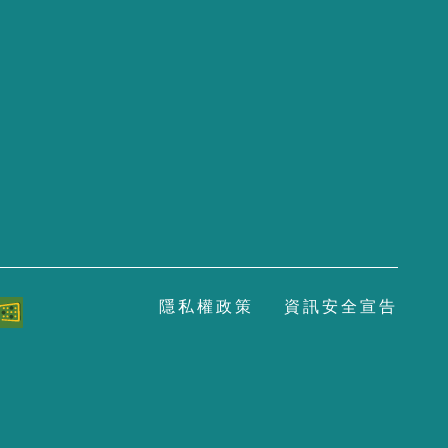
隱
私
權
政
策
資
訊
安
全
宣
告
至
頁