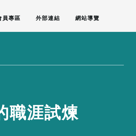
會員專區
外部連結
網站導覽
的
職
涯
試
煉