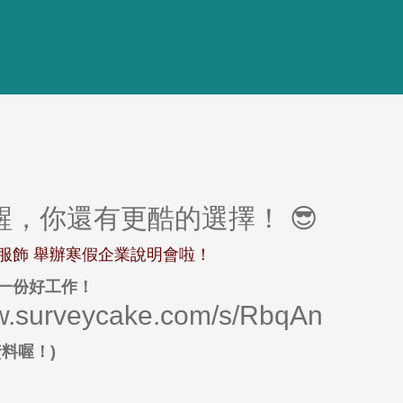
，你還有更酷的選擇！ 😎
50%服飾 舉辦寒假企業說明會啦！
約一份好工作！
ww.surveycake.com/s/RbqAn
料喔！)