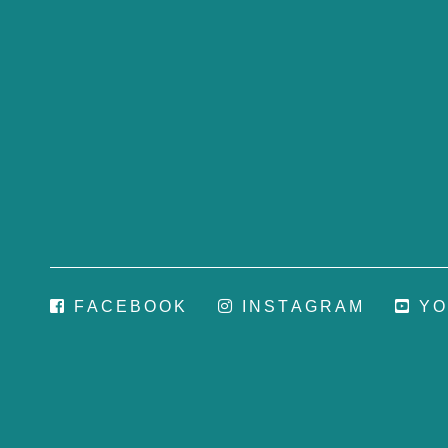
F
A
C
E
B
O
O
K
I
N
S
T
A
G
R
A
M
Y
O