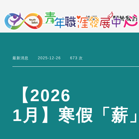
到
:::
主
:::
首頁
關於我們
要
內
容
區
最新消息
2025-12-26
673 次
【
2
0
2
6
1
月
】
寒
假
「
薪