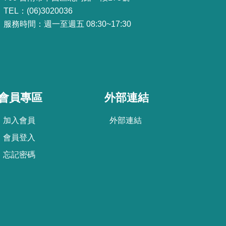
TEL：(06)3020036
服務時間：週一至週五 08:30~17:30
會員專區
外部連結
加
入
會
員
外部連結
會
員
登
入
忘
記
密
碼