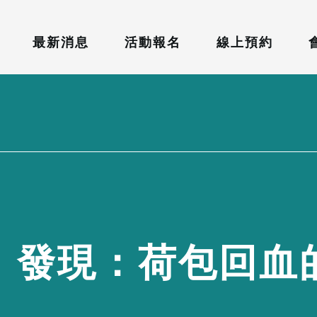
最新消息
活動報名
線上預約
」
發
現
：
荷
包
回
血