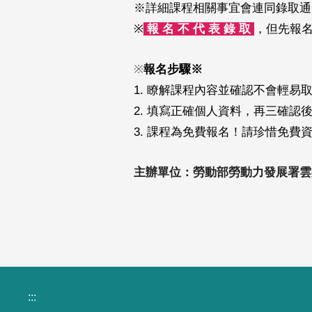
※詳細課程相關事宜會連同錄取通
※
報 名 不 代 表 錄 取
，但先報
※
報名步驟※
1. 瞭解課程內容並確認不會輕易
2. 填寫正確個人資料，再三確認
3.
課程為免費報名！請珍惜免費
主辦單位：勞動部勞動力發展署雲
:::