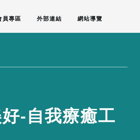
會員專區
外部連結
網站導覽
美
好
-
自
我
療
癒
工