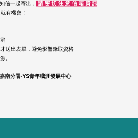
知信一起寄出，
請 密 切 注 意 信 箱 資 訊
名就有機會！
取消
後才送出表單，避免影響錄取資格
資源。
嘉南分署-
YS青年職涯發展中心