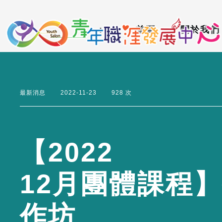
到
:::
主
:::
首頁
關於我們
要
內
容
區
最新消息
2022-11-23
928 次
【
2
0
2
2
1
2
月
團
體
課
程
】
作
坊