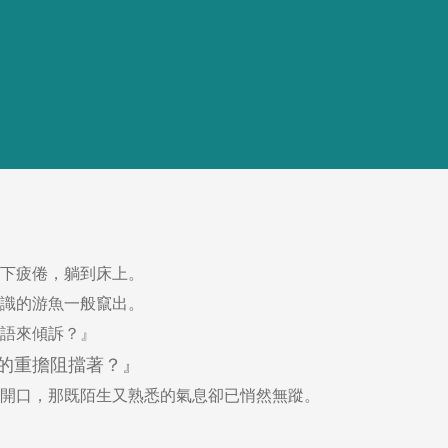
下疲倦，躺到床上。
識的游魚一般竄出。
語來傾訴？』
的重擔阻擋著？』
開口，那既陌生又熟悉的氣息卻已悄然無蹤。