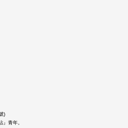
號)
貼』青年。