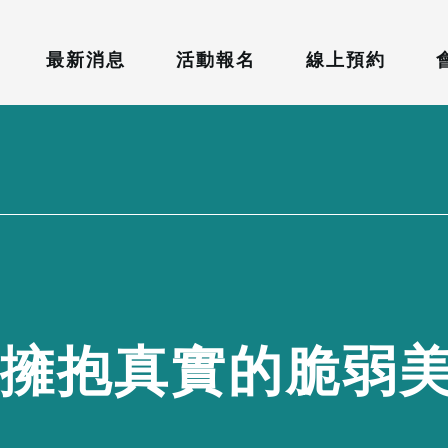
最新消息
活動報名
線上預約
擁
抱
真
實
的
脆
弱