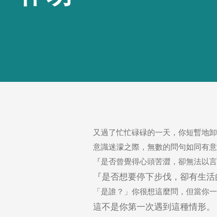
又過了忙忙碌碌的一天，你短暫地卸
意識迷濛之際，無數的問句如同有意
『是否曾覺得心頭苦澀，卻無法以言
『是否想要停下步伐，卻有生活
「是誰？」你很想這麼問，但當你一
這不是你第一次遇到這種情形。