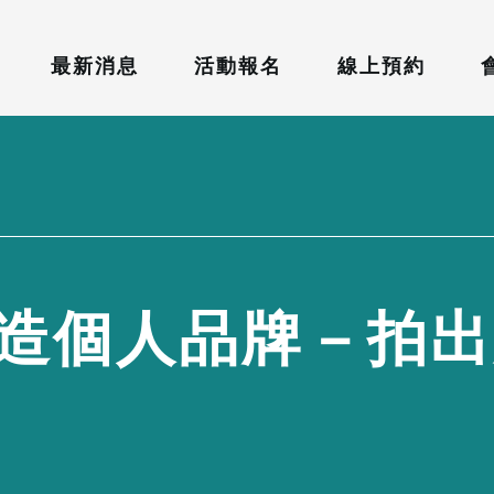
最新消息
活動報名
線上預約
造
個
人
品
牌
－
拍
出