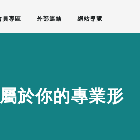
會員專區
外部連結
網站導覽
屬
於
你
的
專
業
形