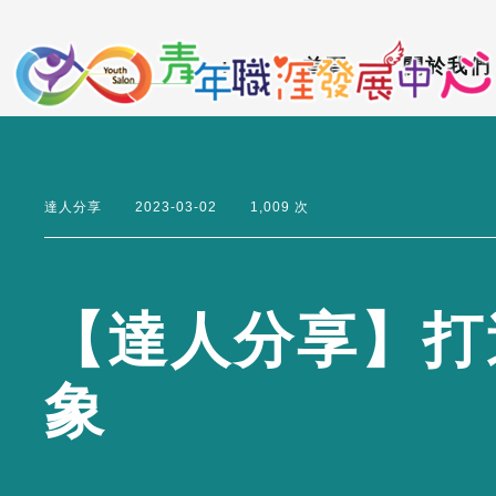
到
:::
主
:::
首頁
關於我們
要
內
容
區
達人分享
2023-03-02
1,009 次
【
達
人
分
享
】
打
象