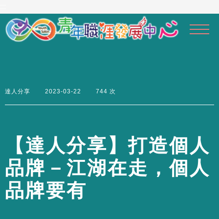
到
:::
主
要
內
容
區
達人分享
2023-03-22
744 次
【
達
人
分
享
】
打
造
個
人
品
牌
－
江
湖
在
走
，
個
人
品
牌
要
有