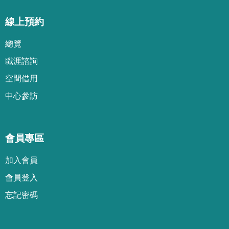
線上預約
總覽
職涯諮詢
空間借用
中心參訪
會員專區
加
入
會
員
會
員
登
入
忘
記
密
碼