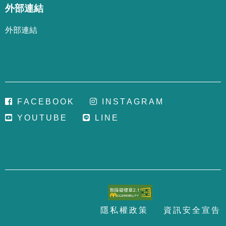
外部連結
外部連結
F
A
C
E
B
O
O
K
I
N
S
T
A
G
R
A
M
Y
O
U
T
U
B
E
L
I
N
E
隱
私
權
政
策
資
訊
安
全
宣
告