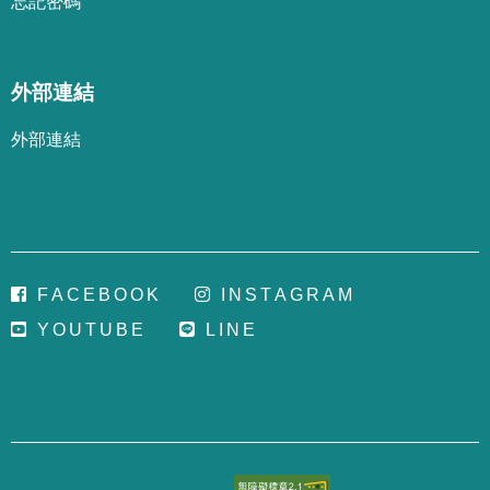
忘
記
密
碼
外部連結
外部連結
F
A
C
E
B
O
O
K
I
N
S
T
A
G
R
A
M
Y
O
U
T
U
B
E
L
I
N
E