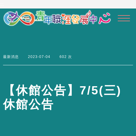
到
:::
主
要
內
容
區
最新消息
2023-07-04
602 次
【
休
館
公
告
】
7
/
5
(
三
)
休
館
公
告