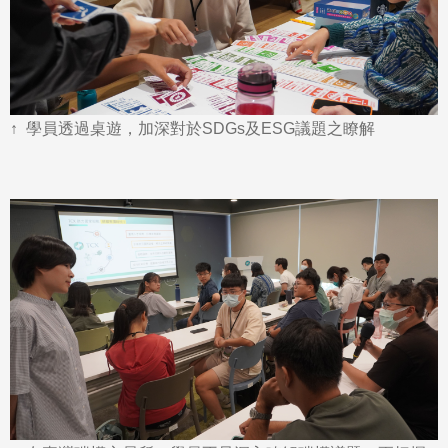
↑ 學員透過桌遊，加深對於SDGs及ESG議題之瞭解