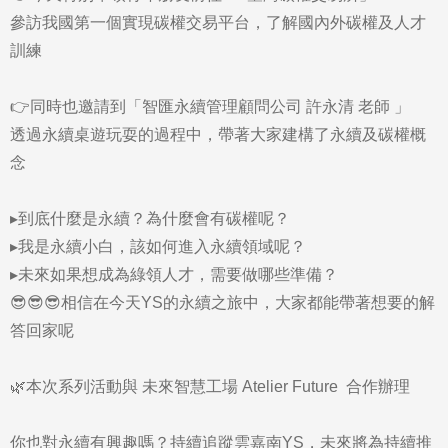
參訪我國第一個實現碳權交易平台，了解國內外碳權及人才
訓練
👉同時也邀請到「智匯永續管理顧問公司 許永清 老師 」
透過永續桌遊玩耍的過程中，帶著大家建構了永續及碳權概
念
▸到底什麼是永續？為什麼會有碳權呢？
▸我是永續小白，該如何進入永續領域呢？
▸未來如果想成為綠領人才，需要做哪些準備？
😎😎😎相信在今天YS的永續之旅中，大家都能帶著想要的解
答回家呢
🌿本次系列活動與 未來智慧工場 Atelier Future 合作辦理
你也對永續有興趣嗎？持續追蹤雲嘉南YS，未來將為持續推