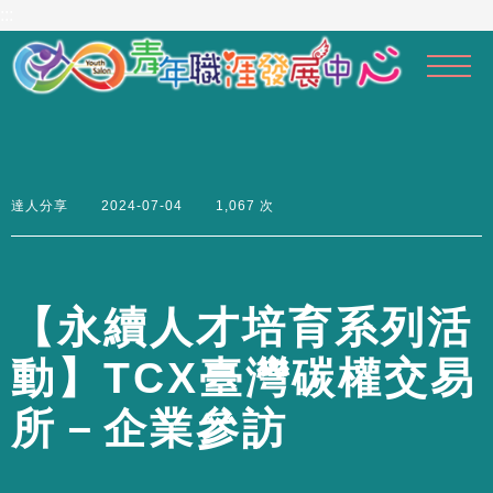
到
:::
主
要
內
容
區
達人分享
2024-07-04
1,067 次
【
永
續
人
才
培
育
系
列
活
動
】
T
C
X
臺
灣
碳
權
交
易
所
－
企
業
參
訪