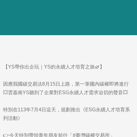
【YS帶你出企玩｜YS的永續人才培育之旅🌿】
因應我國碳交易法8月15日上路，第一筆國內碳權即將進行
💥雲嘉南YS聽到了企業對ESG永續人才需求迫切的聲音💥
特別在113年7月4日這天，規劃推出《ESG永續人才培育系
列活動》
👉今天特別帶領青年朋友前往「#臺灣碳權交易所」