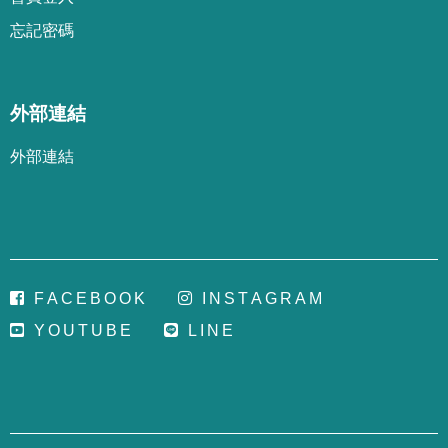
忘
記
密
碼
外部連結
外部連結
F
A
C
E
B
O
O
K
I
N
S
T
A
G
R
A
M
Y
O
U
T
U
B
E
L
I
N
E