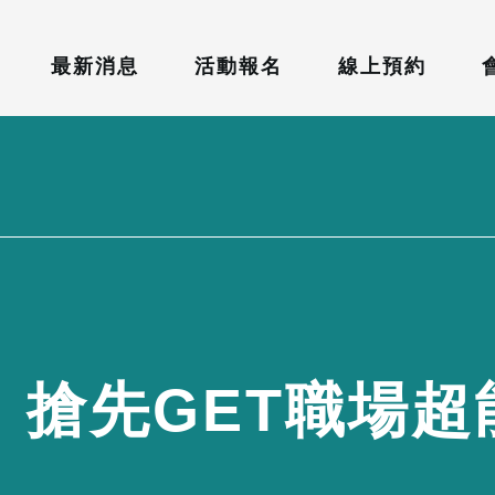
最新消息
活動報名
線上預約
，
搶
先
G
E
T
職
場
超