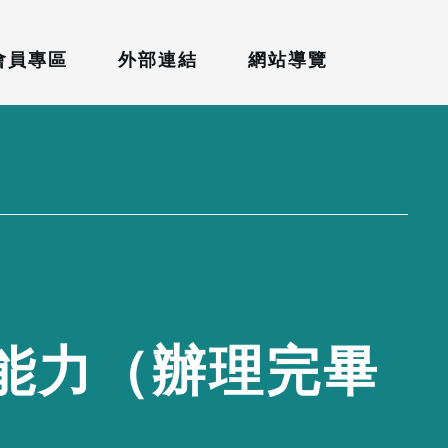
會員專區
外部連結
網站導覽
能
力
（
辦
理
完
畢