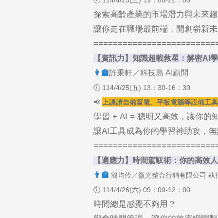
🕖 114/4/23(三) 19：00-21：00
探索高齡產業的市場潛力與未來趨
讓你走在職場最前端，開創崭新未
=========================
【資訊力】知識超載救星：解密AI
👩‍🏫
許秉軒／科技島 AI顧問
🕖 114/4/25(五) 13：30-16：30
📢
上課請自備筆電、平板電腦等設備工具
學習 + AI = 聰明又高效，讓
讓AI工具成為你的學習神助攻，
=========================
【適應力】時間駕馭術：你的高效人
‍👨‍🏫
簡均伶／微光整合行銷有限公司 執
🕖 114/4/26(六) 09：00-12：00
時間總是感覺不夠用？