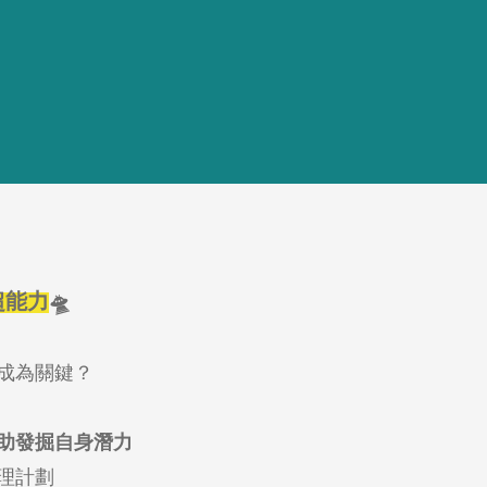
超能力
🛸
成為關鍵？
助發掘自身潛力
理計劃