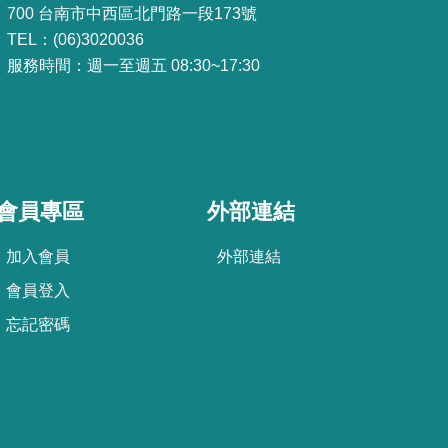
700 台南市中西區北門路一段173號
TEL：(06)3020036
服務時間：週一至週五 08:30~17:30
會員專區
外部連結
加
入
會
員
外部連結
會
員
登
入
忘
記
密
碼