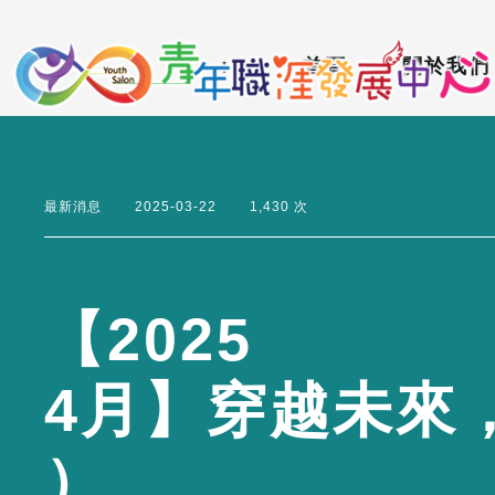
到
:::
主
:::
首頁
關於我們
要
內
容
區
最新消息
2025-03-22
1,430 次
【
2
0
2
5
4
月
】
穿
越
未
來
）