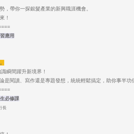
勢，帶你一探銀髮產業的新興職涯機會。
來！
====
學習應用
。
你的知識瞬間躍升新境界！
無論是閱讀、寫作還是專題發想，統統輕鬆搞定，助你事半功
====
生必修課
行長