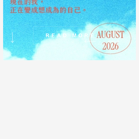
READ MORE
至
下
方
內
容
區
最新消息