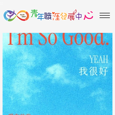
到
:::
主
要
內
容
區