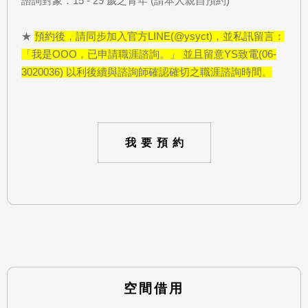
諮詢對象：15 - 29 歲之青年 (請本人親自預約)
★
預約後，請同步加入官方LINE(@ysyct)，並私訊留言：
「我是OOO，已申請職涯諮詢。」 並且留意YS致電(06-
3020036) 以利後續與諮詢師確認確切之職涯諮詢時間。
我要預約
空間借用