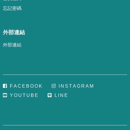
忘
記
密
碼
外部連結
外部連結
F
A
C
E
B
O
O
K
I
N
S
T
A
G
R
A
M
Y
O
U
T
U
B
E
L
I
N
E