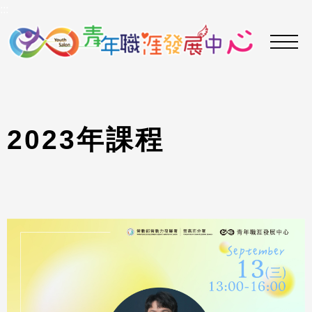
到
:::
主
要
內
容
區
2
0
2
3
年
課
程