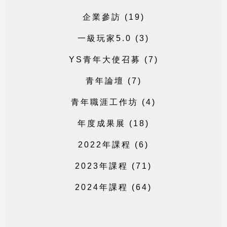
企
業
參
訪
(
1
9
)
一
級
玩
家
5
.
0
(
3
)
Y
S
青
年
大
使
召
募
(
7
)
青
年
論
壇
(
7
)
青
年
職
涯
工
作
坊
(
4
)
年
度
成
果
展
(
1
8
)
2
0
2
2
年
課
程
(
6
)
2
0
2
3
年
課
程
(
7
1
)
2
0
2
4
年
課
程
(
6
4
)