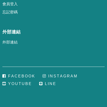
會
員
登
入
忘
記
密
碼
外部連結
外部連結
F
A
C
E
B
O
O
K
I
N
S
T
A
G
R
A
M
Y
O
U
T
U
B
E
L
I
N
E