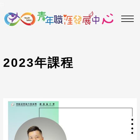
到
:::
主
要
內
容
區
2
0
2
3
年
課
程