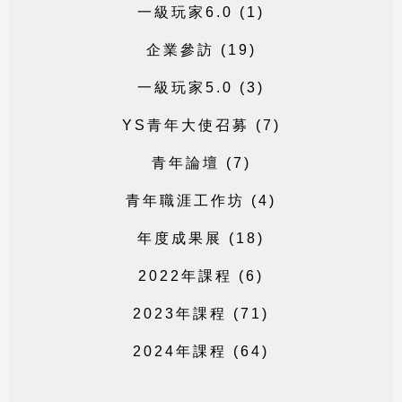
一
級
玩
家
6
.
0
(
1
)
企
業
參
訪
(
1
9
)
一
級
玩
家
5
.
0
(
3
)
Y
S
青
年
大
使
召
募
(
7
)
青
年
論
壇
(
7
)
青
年
職
涯
工
作
坊
(
4
)
年
度
成
果
展
(
1
8
)
2
0
2
2
年
課
程
(
6
)
2
0
2
3
年
課
程
(
7
1
)
2
0
2
4
年
課
程
(
6
4
)