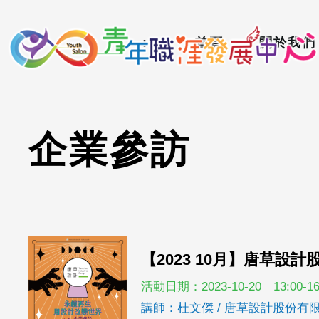
到
:::
主
:::
首頁
關於我們
要
內
容
區
企
業
參
訪
【2023 10月】唐草
活動日期：2023-10-20 13:00-16
講師：杜文傑 / 唐草設計股份有