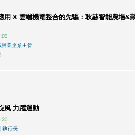
的應用 X 雲端機電整合的先驅：耿赫智能農場&
:00
誠興業企業主管
名
色旋風 力躍運動
:30
理 執行長