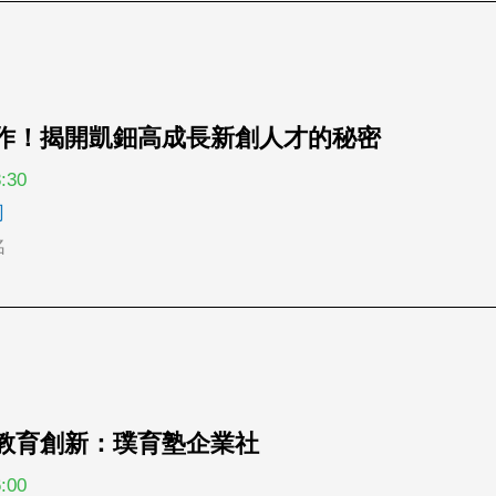
上工作！揭開凱鈿高成長新創人才的秘密
:30
司
名
轉讓教育創新：璞育塾企業社
:00