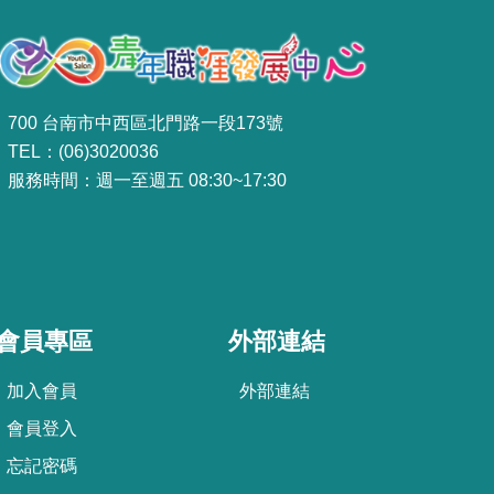
700 台南市中西區北門路一段173號
TEL：(06)3020036
服務時間：週一至週五 08:30~17:30
會員專區
外部連結
加
入
會
員
外部連結
會
員
登
入
忘
記
密
碼