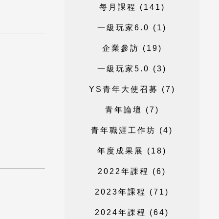
每
月
課
程
(
1
4
1
)
一
級
玩
家
6
.
0
(
1
)
企
業
參
訪
(
1
9
)
一
級
玩
家
5
.
0
(
3
)
Y
S
青
年
大
使
召
募
(
7
)
青
年
論
壇
(
7
)
青
年
職
涯
工
作
坊
(
4
)
年
度
成
果
展
(
1
8
)
2
0
2
2
年
課
程
(
6
)
2
0
2
3
年
課
程
(
7
1
)
2
0
2
4
年
課
程
(
6
4
)