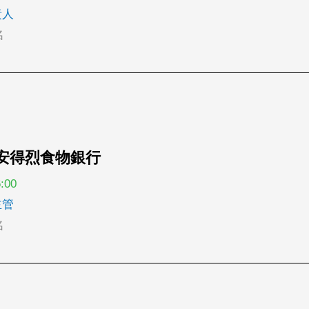
責人
名
：安得烈食物銀行
:00
主管
名