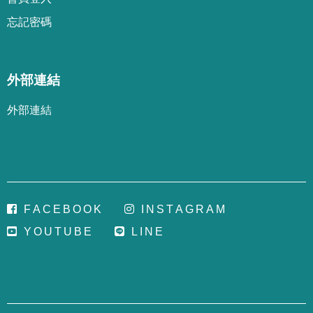
忘
記
密
碼
外部連結
外部連結
F
A
C
E
B
O
O
K
I
N
S
T
A
G
R
A
M
Y
O
U
T
U
B
E
L
I
N
E