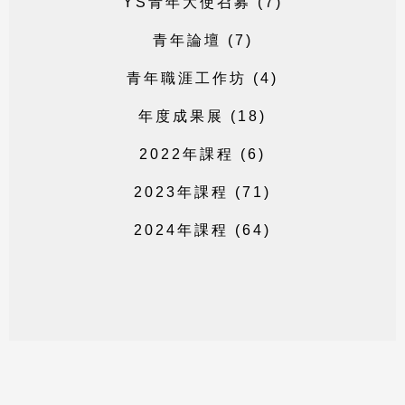
Y
S
青
年
大
使
召
募
(
7
)
青
年
論
壇
(
7
)
青
年
職
涯
工
作
坊
(
4
)
年
度
成
果
展
(
1
8
)
2
0
2
2
年
課
程
(
6
)
2
0
2
3
年
課
程
(
7
1
)
2
0
2
4
年
課
程
(
6
4
)