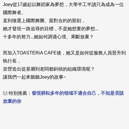
Joey從17歲起以舞蹈家為夢想，大學半工半讀只為成為一位
國際舞者。
直到徵選上國際舞團、面對合約的那刻，
她才發現一路追尋的目標，不是她想要的夢想...
十多年的努力...她如何調適心境、果斷放棄？
而加入
TOASTERiA CAFE後，她又是如何
從服務人員晉升到
執行長，
並營造出從基層到老闆都斜槓的組織環境呢？
讓我們一起來聽聽Joey的故事~
🙌
特別推薦：
發現耕耘多年的領域不適合自己，不知是否該
放棄的你