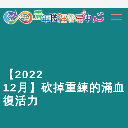
到
:::
主
要
內
容
區
【
2
0
2
2
1
2
月
】
砍
掉
重
練
的
滿
血
復
活
力