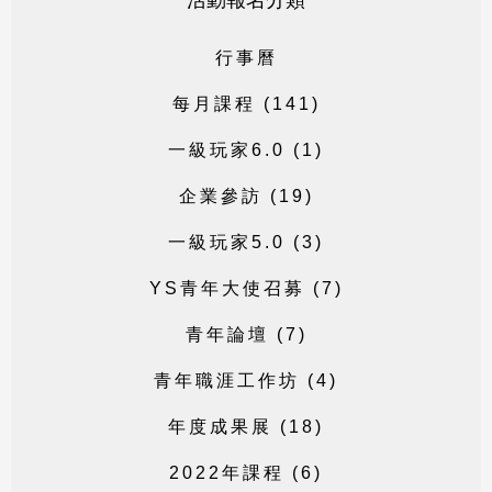
活動報名分類
行
事
曆
每
月
課
程
(
1
4
1
)
一
級
玩
家
6
.
0
(
1
)
企
業
參
訪
(
1
9
)
一
級
玩
家
5
.
0
(
3
)
Y
S
青
年
大
使
召
募
(
7
)
青
年
論
壇
(
7
)
青
年
職
涯
工
作
坊
(
4
)
年
度
成
果
展
(
1
8
)
2
0
2
2
年
課
程
(
6
)