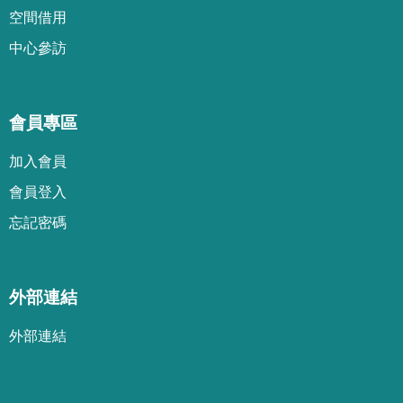
空間借用
中心參訪
會員專區
加
入
會
員
會
員
登
入
忘
記
密
碼
外部連結
外部連結