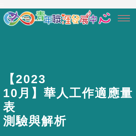
到
:::
主
要
內
容
區
【
2
0
2
3
1
0
月
】
華
人
工
作
適
應
量
表
測
驗
與
解
析