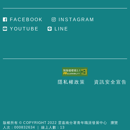
F
A
C
E
B
O
O
K
I
N
S
T
A
G
R
A
M
Y
O
U
T
U
B
E
L
I
N
E
隱
私
權
政
策
資
訊
安
全
宣
告
至
頁
版權所有 © COPYRIGHT 2022 雲嘉南分署青年職涯發展中心 瀏覽
人次：000832634 ｜ 線上人數：13
面