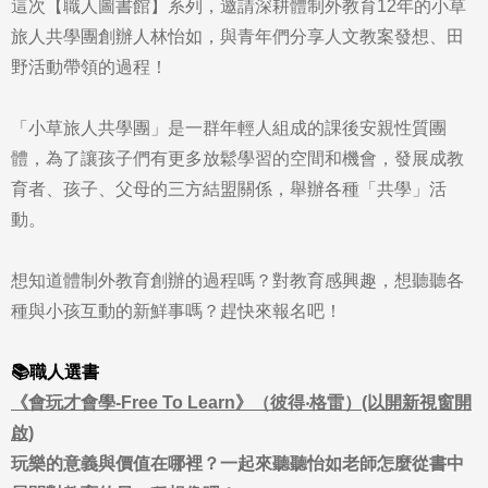
這次【職人圖書館】系列，邀請深耕體制外教育12年的小草
旅人共學團創辦人林怡如，與青年們分享人文教案發想、田
野活動帶領的過程！
「小草旅人共學團」是一群年輕人組成的課後安親性質團
體，為了讓孩子們有更多放鬆學習的空間和機會，發展成教
育者、孩子、父母的三方結盟關係，舉辦各種「共學」活
動。
想知道體制外教育創辦的過程嗎？對教育感興趣，想聽聽各
種與小孩互動的新鮮事嗎？趕快來報名吧！
📚職人選書
《會玩才會學-Free To Learn》（彼得‧格雷）(以開新視窗開
啟)
玩樂的意義與價值在哪裡？一起來聽聽怡如老師怎麼從書中