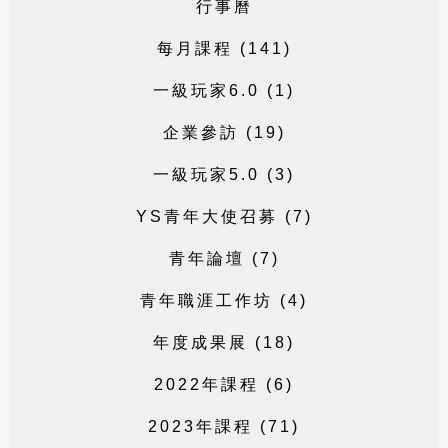
行
事
曆
每
月
課
程
(
1
4
1
)
一
級
玩
家
6
.
0
(
1
)
企
業
參
訪
(
1
9
)
一
級
玩
家
5
.
0
(
3
)
Y
S
青
年
大
使
召
募
(
7
)
青
年
論
壇
(
7
)
青
年
職
涯
工
作
坊
(
4
)
年
度
成
果
展
(
1
8
)
2
0
2
2
年
課
程
(
6
)
2
0
2
3
年
課
程
(
7
1
)