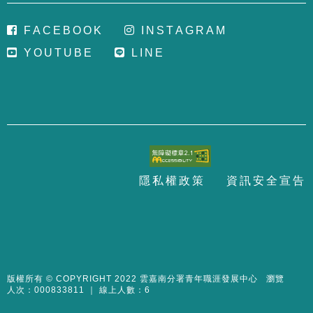
F
A
C
E
B
O
O
K
I
N
S
T
A
G
R
A
M
Y
O
U
T
U
B
E
L
I
N
E
隱
私
權
政
策
資
訊
安
全
宣
告
至
頁
版權所有 © COPYRIGHT 2022 雲嘉南分署青年職涯發展中心 瀏覽
人次：000833811 ｜ 線上人數：6
面