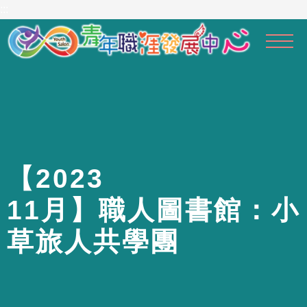
到
:::
主
要
內
容
區
【
2
0
2
3
1
1
月
】
職
人
圖
書
館
：
小
草
旅
人
共
學
團