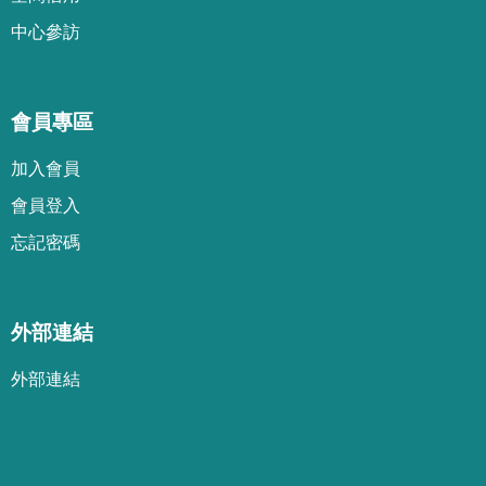
中心參訪
會員專區
加
入
會
員
會
員
登
入
忘
記
密
碼
外部連結
外部連結