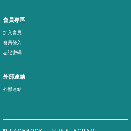
會員專區
加
入
會
員
會
員
登
入
忘
記
密
碼
外部連結
外部連結
F
A
C
E
B
O
O
K
I
N
S
T
A
G
R
A
M