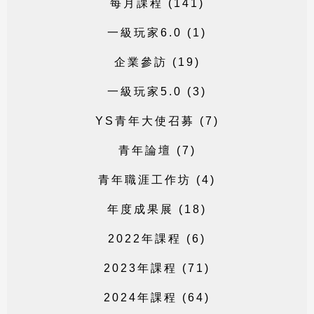
每
月
課
程
(
1
4
1
)
一
級
玩
家
6
.
0
(
1
)
企
業
參
訪
(
1
9
)
一
級
玩
家
5
.
0
(
3
)
Y
S
青
年
大
使
召
募
(
7
)
青
年
論
壇
(
7
)
青
年
職
涯
工
作
坊
(
4
)
年
度
成
果
展
(
1
8
)
2
0
2
2
年
課
程
(
6
)
2
0
2
3
年
課
程
(
7
1
)
2
0
2
4
年
課
程
(
6
4
)