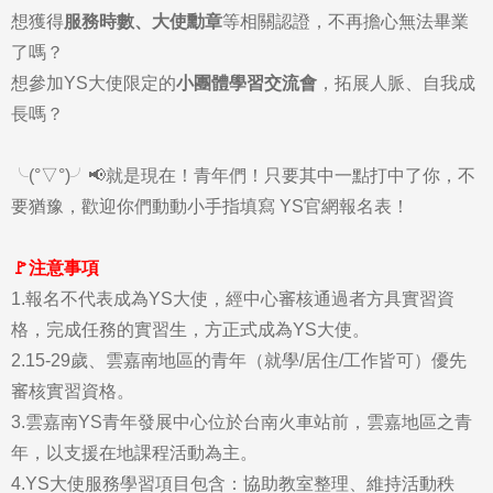
想獲得
服務時數、大使勳章
等相關認證，不再擔心無法畢業
了嗎？
想參加YS大使限定的
小團體學習交流會
，拓展人脈、自我成
長嗎？
╰(°▽°)╯📢就是現在！青年們！只要其中一點打中了你，不
要猶豫，歡迎你們動動小手指填寫 YS官網報名表！
🚩注意事項
1.報名不代表成為YS大使，經中心審核通過者方具實習資
格，完成任務的實習生，方正式成為YS大使。
2.15-29歲、雲嘉南地區的青年（就學/居住/工作皆可）優先
審核實習資格。
3.雲嘉南YS青年發展中心位於台南火車站前，雲嘉地區之青
年，以支援在地課程活動為主。
4.YS大使服務學習項目包含：協助教室整理、維持活動秩