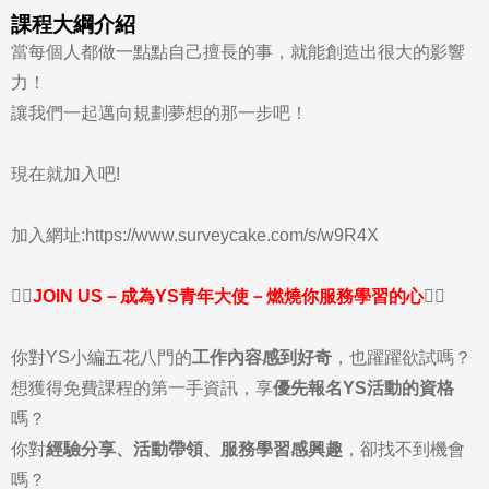
課程大綱介紹
當每個人都做一點點自己擅長的事，就能創造出很大的影響
力！
讓我們一起邁向規劃夢想的那一步吧！
現在就加入吧!
加入網址:
https://www.surveycake.com/s/w9R4X
❤️‍🔥
JOIN US－成為YS青年大使－燃燒你服務學習的心
❤️‍🔥
你對YS小編五花八門的
工作內容感到好奇
，也躍躍欲試嗎？
想獲得免費課程的第一手資訊，享
優先報名YS活動的資格
嗎？
你對
經驗分享、活動帶領、服務學習感興趣
，卻找不到機會
嗎？