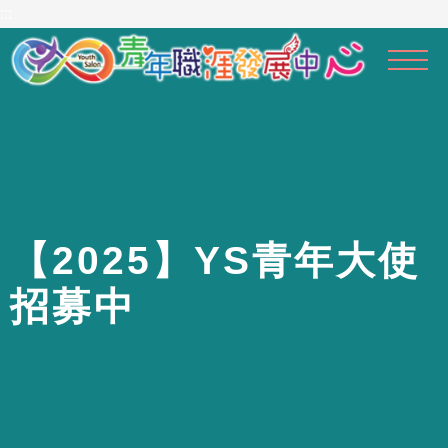
到
:::
主
要
內
容
區
【
2
0
2
5
】
Y
S
青
年
大
使
招
募
中