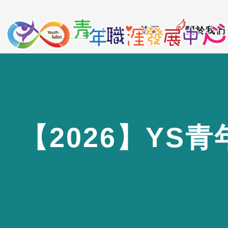
到
:::
主
:::
首頁
關於我們
要
內
容
區
【
2
0
2
6
】
Y
S
青