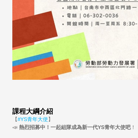
課程大綱介紹
【
#YS
青年大使
】
📣
熱烈招募中！一起組隊成為新一代
YS
青年大使吧
！