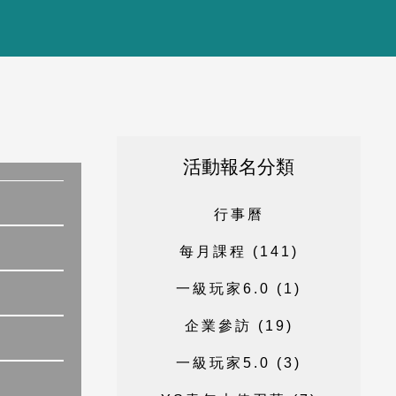
活動報名分類
行
事
曆
每
月
課
程
(
1
4
1
)
一
級
玩
家
6
.
0
(
1
)
企
業
參
訪
(
1
9
)
一
級
玩
家
5
.
0
(
3
)