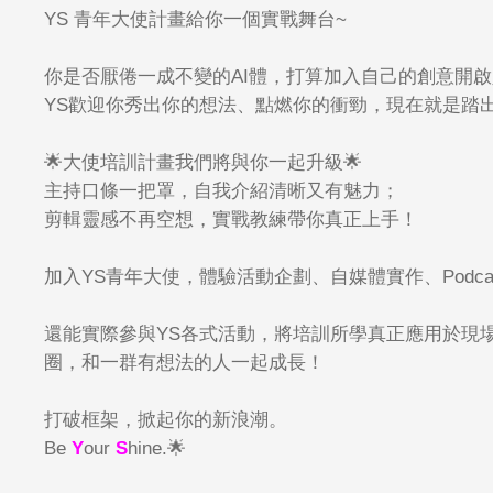
YS
青年大使計畫給你一個實戰舞台
~
你是否厭倦一成不變的
AI
體，打算加入自己的創意開啟
YS
歡迎你秀出你的想法、點燃你的衝勁，現在就是踏
🌟
大使培訓計畫我們將與你一起升級
🌟
主持口條一把罩，自我介紹清晰又有魅力；
剪輯靈感不再空想，實戰教練帶你真正上手！
加入
YS
青年大使，體驗活動企劃、自媒體實作、
Podca
還能實際參與
YS
各式活動，將培訓所學真正應用於現
圈，和一群有想法的人一起成長！
打破框架，掀起你的新浪潮。
Be
Y
our
S
hine.
🌟