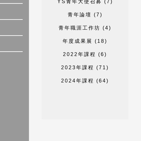
Y
S
青
年
大
使
召
募
(
7
)
青
年
論
壇
(
7
)
青
年
職
涯
工
作
坊
(
4
)
年
度
成
果
展
(
1
8
)
2
0
2
2
年
課
程
(
6
)
2
0
2
3
年
課
程
(
7
1
)
2
0
2
4
年
課
程
(
6
4
)