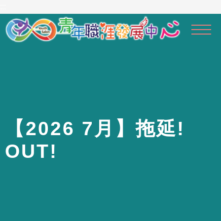
到
:::
主
要
內
容
區
【
2
0
2
6
7
月
】
拖
延
!
O
U
T
!