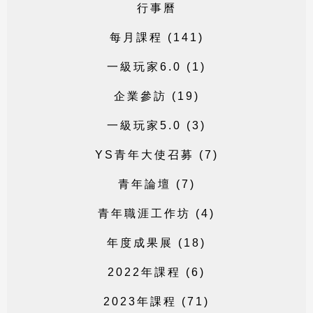
行
事
曆
每
月
課
程
(
1
4
1
)
一
級
玩
家
6
.
0
(
1
)
企
業
參
訪
(
1
9
)
一
級
玩
家
5
.
0
(
3
)
Y
S
青
年
大
使
召
募
(
7
)
青
年
論
壇
(
7
)
青
年
職
涯
工
作
坊
(
4
)
年
度
成
果
展
(
1
8
)
2
0
2
2
年
課
程
(
6
)
2
0
2
3
年
課
程
(
7
1
)