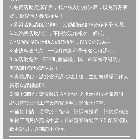
4.免費活動資源珍貴，報名後勿無故缺席，以免資源浪
費，影響他人參加權益！
5.參與活動請務必準時，活動開始後15分鐘不予入場。
6.為維護活動品質，不開放現場報名、候補。
7.YS保留修改活動與細節權利，以YS公告為主。
8.若缺席達３次，一個月內將不予報名任何課程。
9.本活動提供「研習時數認證」與「就業輔導證明」，
申請課程證明請注意：
※實體課程：請於當天課程結束後，主動向現場工作人
員索取課程證明。
※線上課程：請依錄取通知信內之指示提供相關資訊，
證明將於三個工作天內寄送至您的電子信箱。
※補發申請：若需於日後補申請課程證明，請於課程結
束後三個月內完成申請，並於營業時間至 YS 館室領取
紙本證明，逾期恕不補發。