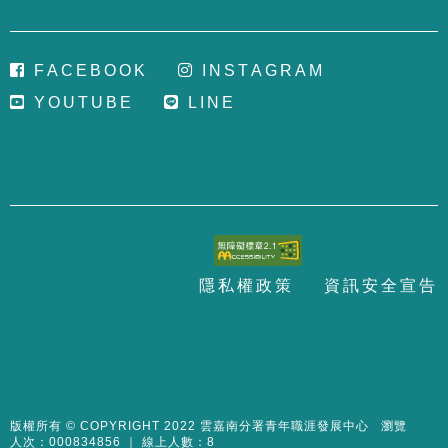
F
A
C
E
B
O
O
K
I
N
S
T
A
G
R
A
M
Y
O
U
T
U
B
E
L
I
N
E
隱
私
權
政
策
資
訊
安
全
宣
告
至
頁
版權所有 © COPYRIGHT 2022 雲嘉南分署青年職涯發展中心 瀏覽
人次：000834856 ｜ 線上人數：8