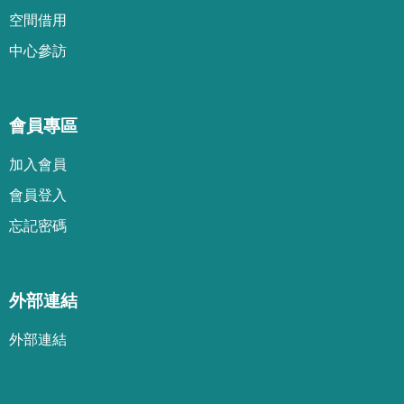
空間借用
中心參訪
會員專區
加
入
會
員
會
員
登
入
忘
記
密
碼
外部連結
外部連結