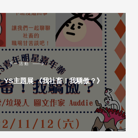
下一活動
1月】YS主題展 《我社畜！我驕傲？》