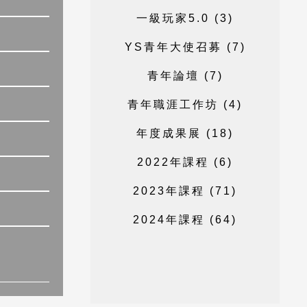
一
級
玩
家
5
.
0
(
3
)
Y
S
青
年
大
使
召
募
(
7
)
青
年
論
壇
(
7
)
青
年
職
涯
工
作
坊
(
4
)
年
度
成
果
展
(
1
8
)
2
0
2
2
年
課
程
(
6
)
2
0
2
3
年
課
程
(
7
1
)
2
0
2
4
年
課
程
(
6
4
)