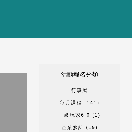
活動報名分類
行
事
曆
每
月
課
程
(
1
4
1
)
一
級
玩
家
6
.
0
(
1
)
企
業
參
訪
(
1
9
)