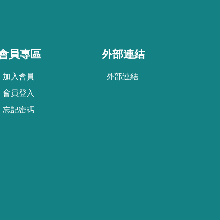
會員專區
外部連結
加
入
會
員
外部連結
會
員
登
入
忘
記
密
碼