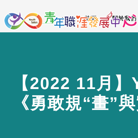
到
:::
主
:::
首頁
關於我們
要
內
容
區
【
2
0
2
2
1
1
月
】
《
勇
敢
規
“
畫
”
與