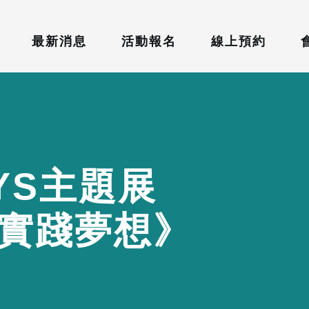
最新消息
活動報名
線上預約
Y
S
主
題
展
實
踐
夢
想
》