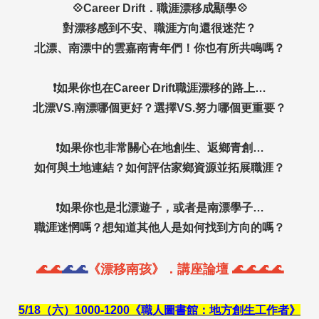
💠Career Drift．職涯漂移成顯學💠
對漂移感到不安、職涯方向還很迷茫？
北漂、南漂中的雲嘉南青年們！你也有所共鳴嗎？
❗如果你也在Career Drift職涯漂移的路上…
北漂VS.南漂哪個更好？選擇VS.努力哪個更重要？
❗如果你也非常關心在地創生、返鄉青創…
如何與土地連結？如何評估家鄉資源並拓展職涯？
❗如果你也是北漂遊子，或者是南漂學子…
職涯迷惘嗎？想知道其他人是如何找到方向的嗎？
🌊🌊
🌊🌊
《漂移南孩》．講座論壇 🌊🌊🌊🌊
5/18（六）1000-1200《職人圖書館：地方創生工作者》