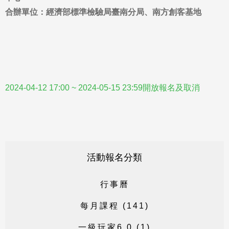
合辦單位：經濟部標準檢驗局臺南分局、
南方創客基地
2024-04-12 17:00 ~ 2024-05-15 23:59開放報名及取消
活動報名分類
行
事
曆
每
月
課
程
(
1
4
1
)
一
級
玩
家
6
.
0
(
1
)