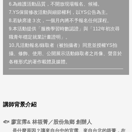
6.為維護活動品質，不開放現場報名、候補。
7.YS保留修改活動與細節權利，以YS公告為主。
8.若缺席達３次，一個月內將不予報名任何課程。
9.本活動提供「服務學習時數認證」與「112年初次尋
職青年穩定就業計畫證明」。
10.凡活動報名/錄取者（被拍攝者）同意並授權YS拍
攝、修飾、使用、公開展示活動錄取者之肖像、聲音於
各種形式的著作載體及媒體。
講師背景介紹
🐟 廖宜霈& 林筱菁／股份魚鄉 創辦人
是什麼原因？讓來自台中的宜霈、來自台北的筱菁，在