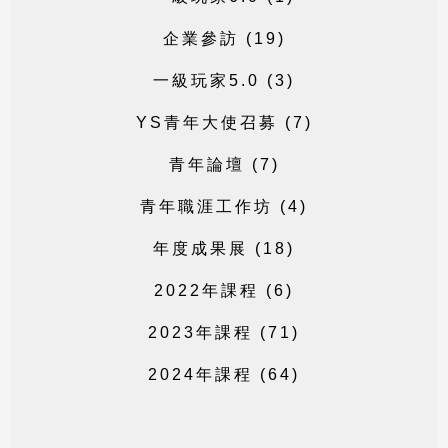
企
業
參
訪
(
1
9
)
一
級
玩
家
5
.
0
(
3
)
Y
S
青
年
大
使
召
募
(
7
)
青
年
論
壇
(
7
)
青
年
職
涯
工
作
坊
(
4
)
年
度
成
果
展
(
1
8
)
2
0
2
2
年
課
程
(
6
)
2
0
2
3
年
課
程
(
7
1
)
2
0
2
4
年
課
程
(
6
4
)