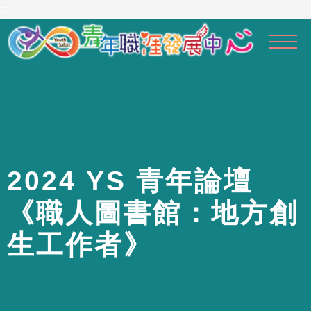
到
:::
主
要
內
容
區
2
0
2
4
Y
S
青
年
論
壇
《
職
人
圖
書
館
：
地
方
創
生
工
作
者
》