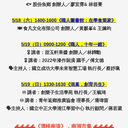
🐟 股份魚鄉 創辦人／廖宜霈& 林筱菁
5/18（六）1400-1600《職人圖書館：在學食業家》
🍽️
食凡文化有限公司
創辦人／黃麒峯& 王姵昀
5/19（日）0900-1200《職人，十年一鍍》
🎖️ 講者：甜玉軒果醬 創辦人／林韡勳
🎖️ 講者：2022年漆作裝潢 國手／傅文德
🗣️主持人：國立成功大學未來智慧工場 執行長／蔡妤珮
5/19（日）1330-1630《洄巢，創育共生》
♾️ 講者：創樂子生活學苑 執行長／王毓琦
♾️ 講者：青年返鄉推廣協會 理事長／潘瑋茵
🗣️主持人：國立中正大學清江學習中心 執行顧問／蔣若葳
🌊🌊🌊🌊《漂移南孩》．南洄市集 🌊🌊🌊🌊