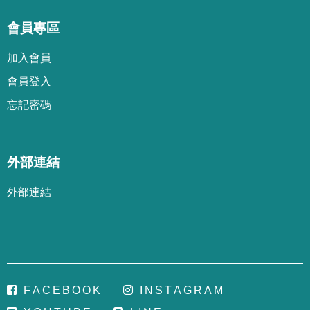
會員專區
加
入
會
員
會
員
登
入
忘
記
密
碼
外部連結
外部連結
F
A
C
E
B
O
O
K
I
N
S
T
A
G
R
A
M