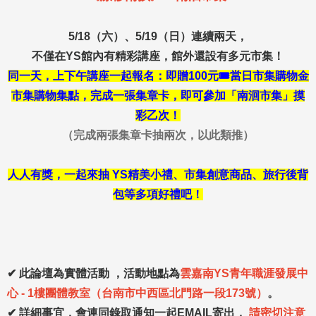
5/18（六）、5/19（日）連續兩天，
不僅在Y
S館內有精彩講座，館外還設有多元市集！
同一天，上下午講座一起報名：即贈100元🎟️當日市集購物金
市集購物集點，完成一
張集章卡，即可參加「南洄市集」摸
彩乙次！
（完成兩張集章卡抽兩次，以此類推）
人人有獎，一起來抽
YS精美小禮、市集創意商品、旅行後背
包等多項好禮吧！
✔
此論壇為實體活動 ，活動地點為
雲嘉南YS青年職涯發展中
心 - 1樓團體教室（台南市中西區北門路一段173號）
。
✔
詳細事宜，會連同錄取通知一起EMAIL寄出，
請密切注意