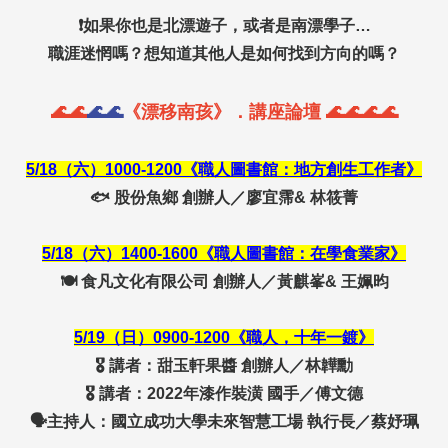
❗如果你也是北漂遊子，或者是南漂學子…
職涯迷惘嗎？想知道其他人是如何找到方向的嗎？
🌊🌊
🌊🌊
《漂移南孩》．講座論壇 🌊🌊🌊🌊
5/18（六）1000-1200《職人圖書館：地方創生工作者》
🐟 股份魚鄉 創辦人／廖宜霈& 林筱菁
5/18（六）1400-1600《職人圖書館：在學食業家》
🍽️
食凡文化有限公司
創辦人／黃麒峯& 王姵昀
5/19（日）0900-1200《職人，十年一鍍》
🎖️ 講者：甜玉軒果醬 創辦人／林韡勳
🎖️ 講者：2022年漆作裝潢 國手／傅文德
🗣️主持人：國立成功大學未來智慧工場 執行長／蔡妤珮