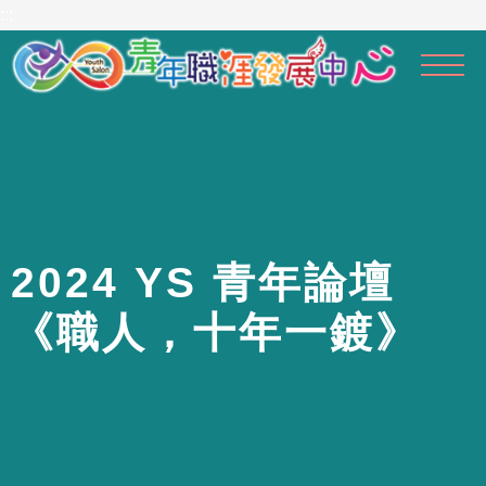
到
:::
主
要
內
容
區
2
0
2
4
Y
S
青
年
論
壇
《
職
人
，
十
年
一
鍍
》