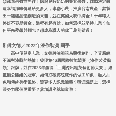
頭栽進果醬世界裡！憶起兒時奶奶的桑葚果醬，韡勳決定將
這幸福滋味傳遞給更多人，串聯小農，推廣台南農產，熬製
出一罐罐晶瑩剔透的果醬，並在英國大賽中摘金！十年職人
路好不容易鍍金，過程有起有伏，如何選擇並堅持志業？如
何平衡夢想與麵包？想成為職人的你千萬別錯過！
🎖️ 傅文德／2022年漆作裝潢 國手
高中便奠定志業，文德將油漆視為藝術創作，辛苦磨練
不減對漆藝的熱情！曾獲第46屆國際技能競賽（漆作裝潢職
類）銀牌，並在2023年贏得「亞洲傑出精英藝術節大賽 」繪
畫類公開組的冠軍。如何打破傳統漆作的做工印象，融入抽
象和傳統美術風格，讓更多人認識漆藝？職涯議題上，選擇
跟努力哪個更重要？參加講座就知道啦！