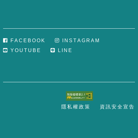
F
A
C
E
B
O
O
K
I
N
S
T
A
G
R
A
M
Y
O
U
T
U
B
E
L
I
N
E
隱
私
權
政
策
資
訊
安
全
宣
告