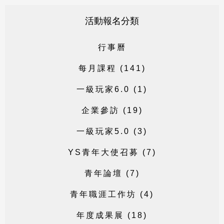
活動報名分類
行
事
曆
每
月
課
程
(
1
4
1
)
一
級
玩
家
6
.
0
(
1
)
企
業
參
訪
(
1
9
)
一
級
玩
家
5
.
0
(
3
)
Y
S
青
年
大
使
召
募
(
7
)
青
年
論
壇
(
7
)
青
年
職
涯
工
作
坊
(
4
)
年
度
成
果
展
(
1
8
)