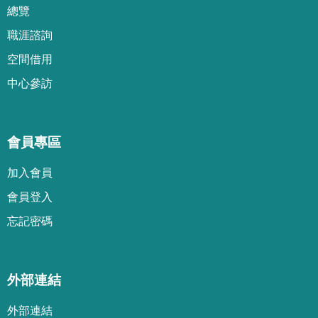
總覽
職涯諮詢
空間借用
中心參訪
會員專區
加
入
會
員
會
員
登
入
忘
記
密
碼
外部連結
外部連結