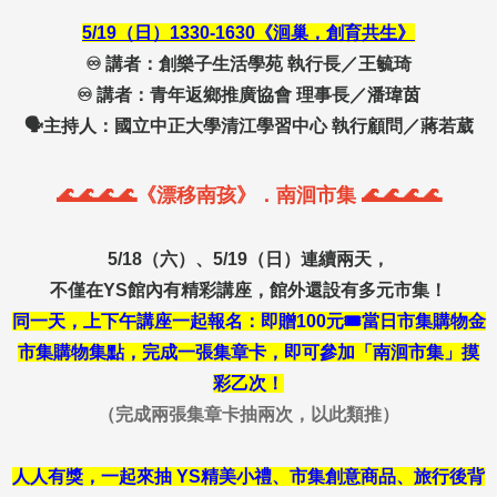
5/19（日）1330-1630《洄巢，創育共生》
♾️ 講者：創樂子生活學苑 執行長／王毓琦
♾️ 講者：青年返鄉推廣協會 理事長／潘瑋茵
🗣️主持人：國立中正大學清江學習中心 執行顧問／蔣若葳
🌊🌊🌊🌊《漂移南孩》．南洄市集 🌊🌊🌊🌊
5/18（六）、5/19（日）連續兩天，
不僅在Y
S館內有精彩講座，館外還設有多元市集！
同一天，上下午講座一起報名：即贈100元🎟️當日市集購物金
市集購物集點，完成一
張集章卡，即可參加「南洄市集」摸
彩乙次！
（完成兩張集章卡抽兩次，以此類推）
人人有獎，一起來抽
YS精美小禮、市集創意商品、旅行後背