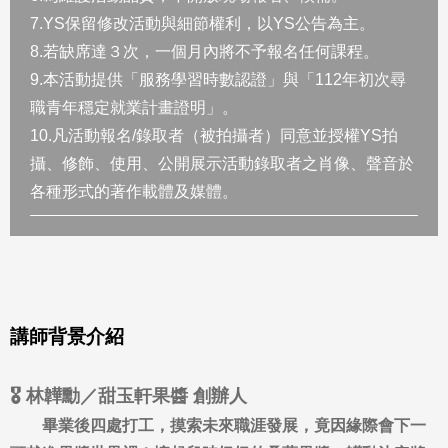
7.YS保留修改活動與細節權利，以YS公告為主。
8.若缺席達３次，一個月內將不予報名任何課程。
9.本活動提供「服務學習時數認證」與「112年初次尋
職青年穩定就業計畫證明」。
10.凡活動報名/錄取者（被拍攝者）同意並授權YS拍
攝、修飾、使用、公開展示活動錄取者之肖像、聲音於
各種形式的著作載體及媒體。
講師背景介紹
🎖️ 林韡勳／甜玉軒果醬 創辦人
畢業後四處打工，摸索未來職涯發展，竟因緣際會下一