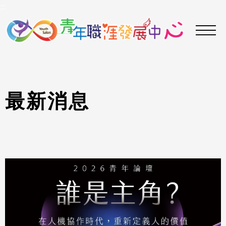
到
:::
主
要
內
容
區
最
新
消
息