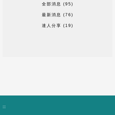
全
部
消
息
(
9
5
)
最
新
消
息
(
7
6
)
達
人
分
享
(
1
9
)
:::