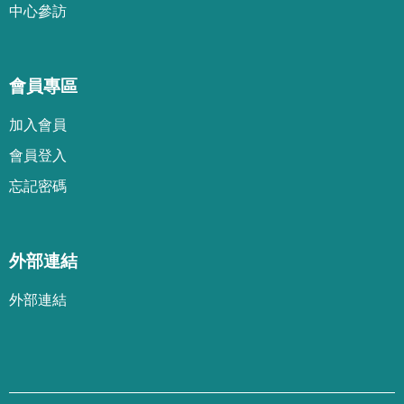
中心參訪
會員專區
加
入
會
員
會
員
登
入
忘
記
密
碼
外部連結
外部連結