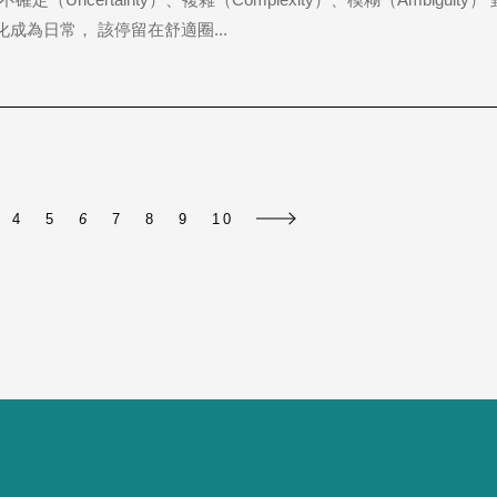
成為日常， 該停留在舒適圈...
4
5
6
7
8
9
10