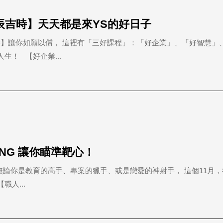
良辰吉時】天天都是來YS的好日子
吉時】讓你如願以償， 這裡有「三好課程」：「好企業」、「好智慧」
生！ 【好企業...
BANG 讓你瞄準靶心！
🎯 無論你是教育的高手、專案的獵手、或是戀愛的神射手， 這個11月
人...