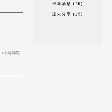
最
新
消
息
(
7
6
)
達
人
分
享
(
1
9
)
場（小編灑花）