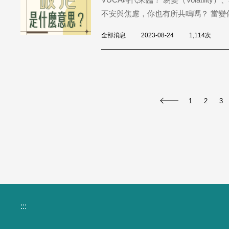
不安與焦慮，你也有所共鳴嗎？ 當變化
全部消息
2023-08-24
1,114次
1
2
3
:::