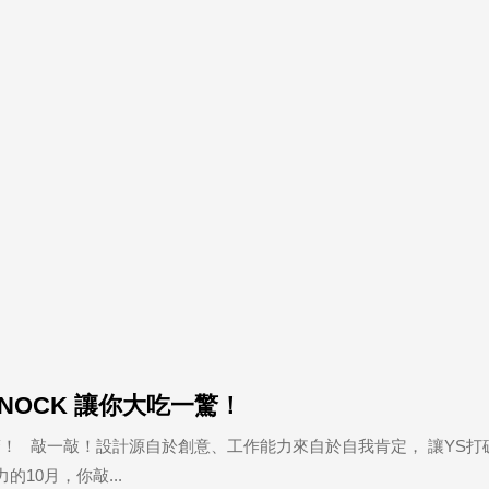
 KNOCK 讓你大吃一驚！
你大吃一驚！ 敲一敲！設計源自於創意、工作能力來自於自我肯定， 讓YS
10月，你敲...