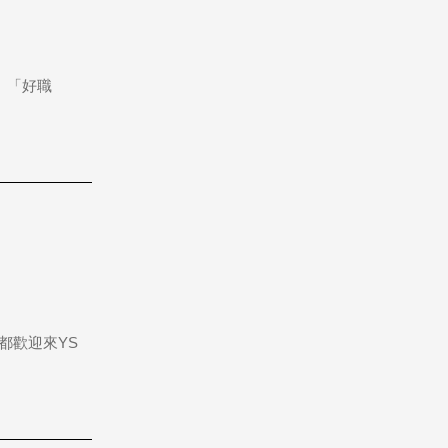
、「好職
，都歡迎來YS