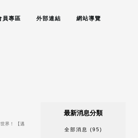
會員專區
外部連結
網站導覽
最新消息分類
業世界！ 【邁
全
部
消
息
(
9
5
)