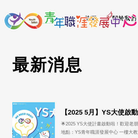
到
:::
主
:::
首頁
關於我們
要
內
容
區
最
新
消
息
【2025 5月】YS大使啟
🌟2025 YS大使計畫啟動啦！歡迎老朋友
地點：YS青年職涯發展中心 一樓大教室📝 報名