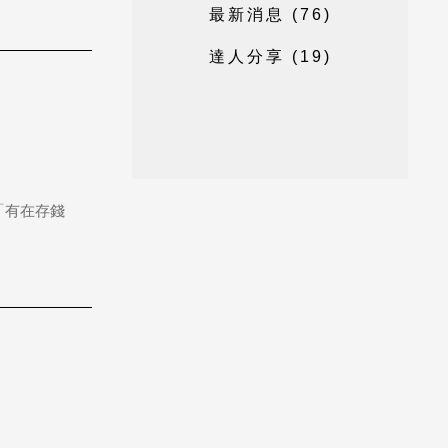
最
新
消
息
(
7
6
)
達
人
分
享
(
1
9
)
「有在存錢