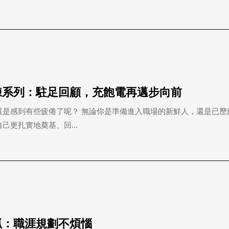
有功練系列：駐足回顧，充飽電再邁步向前
還是感到有些疲倦了呢？ 無論你是準備進入職場的新鮮人，還是已歷
更扎實地奠基、回...
手抓：職涯規劃不煩惱