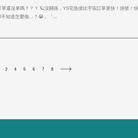
單還沒來嗎？？？ 🪐沒關係，YS宅急便比宇宙訂單更快！掛號！
知道怎麼做…？😭」「...
3
4
5
6
7
8