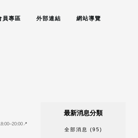
會員專區
外部連結
網站導覽
最新消息分類
–20:00📍
全
部
消
息
(
9
5
)