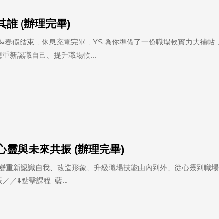
其誰 (辦理完畢)
步🐍春假結束，休息充電完畢，YS 為你準備了一份職場軟實力大補帖
重新認識自己、提升職場軟...
：心靈與未來共振 (辦理完畢)
麗蛻變重新認識自我、改造形象、升級職場技能由內到外、從心靈到職
／⬇️點擊課程 藍...