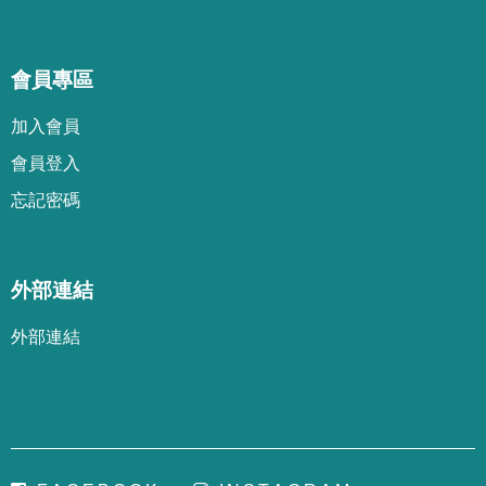
會員專區
加
入
會
員
會
員
登
入
忘
記
密
碼
外部連結
外部連結