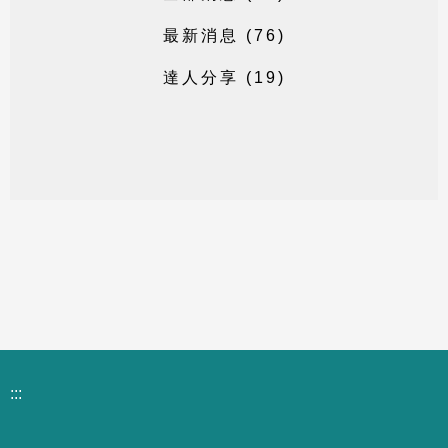
最
新
消
息
(
7
6
)
達
人
分
享
(
1
9
)
:::