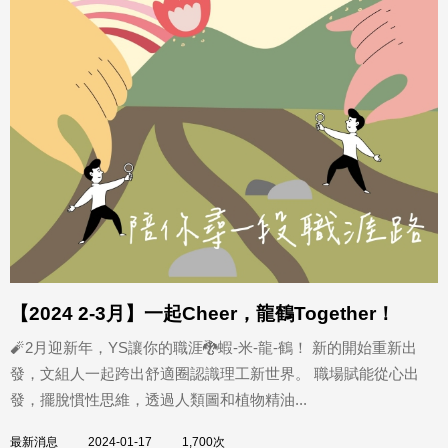
【2024 2-3月】一起Cheer，龍鶴Together！
🧨2月迎新年，YS讓你的職涯🐉蝦-米-龍-鶴！ 新的開始重新出
發，文組人一起跨出舒適圈認識理工新世界。 職場賦能從心出
發，擺脫慣性思維，透過人類圖和植物精油...
最新消息
2024-01-17
1,700次