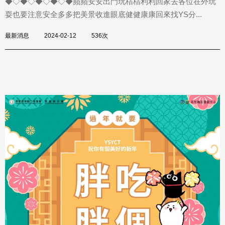
◆◇◆◇◆◇◆◇◆󠀠蘋蘋安安出門玩桔桔利利回家去󠀠各位在外玩
耍也要注意安全多多把美景收進眼底健健康康回來找YS分...
最新消息
2024-02-12
536次