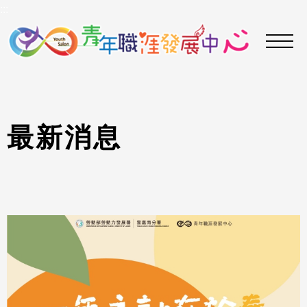
到
:::
主
要
內
容
區
最
新
消
息