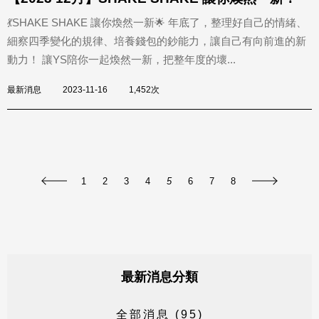
💃SHAKE SHAKE 讓你煥然一新🌟 年底了，整理好自己的情緒、
細察四季變化的規律、培養錢包的鈔能力，讓自己有向前進的新
動力！ 讓YS陪你一起煥然一新，把整年度的壞...
最新消息
2023-11-16
1,452次
1
2
3
4
5
6
7
8
最新消息分類
全
部
消
息
(
9
5
)