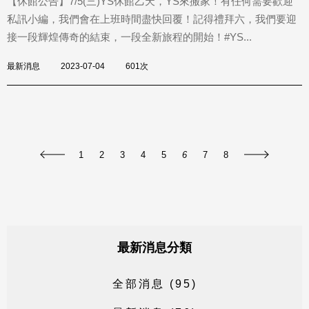
【休館公告】7/5(三)󠀠YS休館乙天，YS來搬家！有任何需要歡迎
私訊小編，我們會在上班時間盡快回覆！󠀠記得禮拜六，我們要迎
接一段輝煌傳奇的結束，一段全新旅程的開始！󠀠#YS...
最新消息
2023-07-04
601次
1
2
3
4
5
6
7
8
最新消息分類
全
部
消
息
(
9
5
)