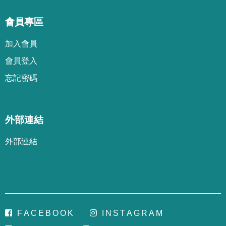
會員專區
加
入
會
員
會
員
登
入
忘
記
密
碼
外部連結
外部連結
F
A
C
E
B
O
O
K
I
N
S
T
A
G
R
A
M