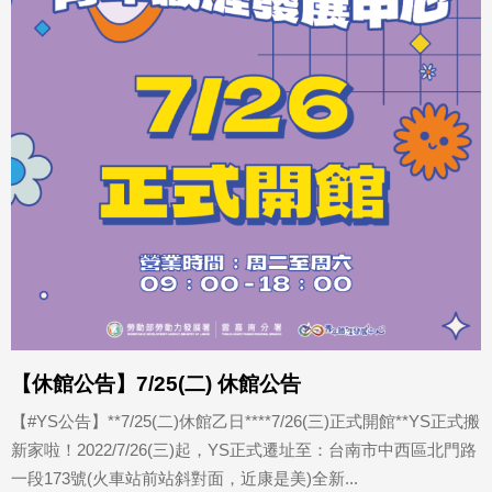
【休館公告】7/25(二) 休館公告
【#YS公告】󠀠󠀠**7/25(二)休館乙日****7/26(三)正式開館**󠀠󠀠󠀠YS正式搬
新家啦！󠀠󠀠2022/7/26(三)起，YS正式遷址至：台南市中西區北門路
一段173號(火車站前站斜對面，近康是美)全新...