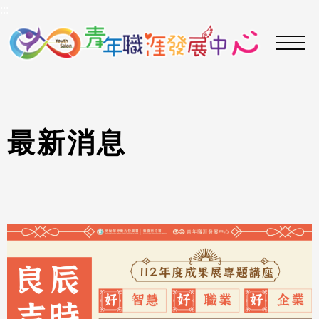
到
:::
主
要
內
容
區
最
新
消
息