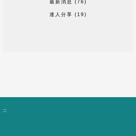
最
新
消
息
(
7
6
)
達
人
分
享
(
1
9
)
:::